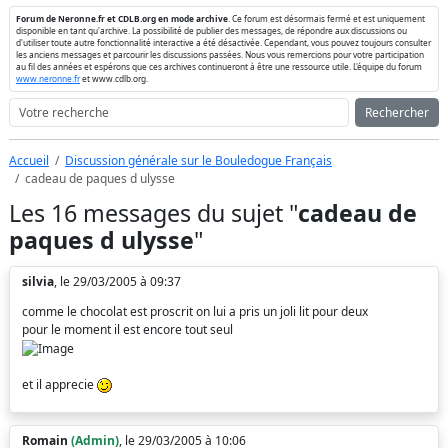
Forum de Neronne.fr et CDLB.org en mode archive
. Ce forum est désormais fermé et est uniquement
disponible en tant qu'archive. La possibilité de publier des messages, de répondre aux discussions ou
d'utiliser toute autre fonctionnalité interactive a été désactivée. Cependant, vous pouvez toujours consulter
les anciens messages et parcourir les discussions passées. Nous vous remercions pour votre participation
au fil des années et espérons que ces archives continueront à être une ressource utile. L'équipe du forum
www.neronne.fr
et www.cdlb.org.
Rechercher
Accueil
Discussion générale sur le Bouledogue Français
cadeau de paques d ulysse
Les 16 messages du sujet "
cadeau de
paques d ulysse
"
silvia
, le 29/03/2005 à 09:37
comme le chocolat est proscrit on lui a pris un joli lit pour deux
pour le moment il est encore tout seul
et il apprecie
Romain
(Admin)
, le 29/03/2005 à 10:06