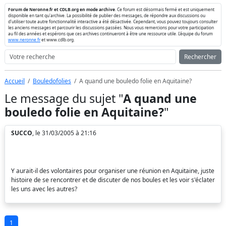
Forum de Neronne.fr et CDLB.org en mode archive
. Ce forum est désormais fermé et est uniquement
disponible en tant qu'archive. La possibilité de publier des messages, de répondre aux discussions ou
d'utiliser toute autre fonctionnalité interactive a été désactivée. Cependant, vous pouvez toujours consulter
les anciens messages et parcourir les discussions passées. Nous vous remercions pour votre participation
au fil des années et espérons que ces archives continueront à être une ressource utile. L'équipe du forum
www.neronne.fr
et www.cdlb.org.
Rechercher
Accueil
Bouledofolies
A quand une bouledo folie en Aquitaine?
Le message du sujet "
A quand une
bouledo folie en Aquitaine?
"
SUCCO
, le 31/03/2005 à 21:16
Y aurait-il des volontaires pour organiser une réunion en Aquitaine, juste
histoire de se rencontrer et de discuter de nos boules et les voir s'éclater
les uns avec les autres?
1