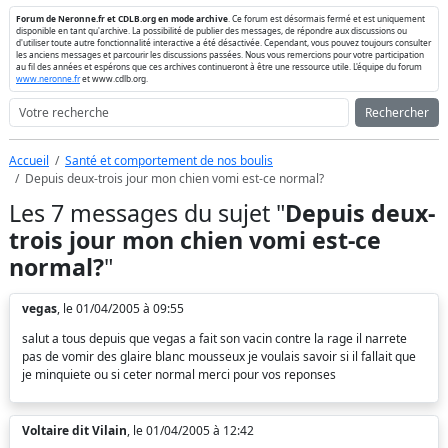
Forum de Neronne.fr et CDLB.org en mode archive
. Ce forum est désormais fermé et est uniquement
disponible en tant qu'archive. La possibilité de publier des messages, de répondre aux discussions ou
d'utiliser toute autre fonctionnalité interactive a été désactivée. Cependant, vous pouvez toujours consulter
les anciens messages et parcourir les discussions passées. Nous vous remercions pour votre participation
au fil des années et espérons que ces archives continueront à être une ressource utile. L'équipe du forum
www.neronne.fr
et www.cdlb.org.
Rechercher
Accueil
Santé et comportement de nos boulis
Depuis deux-trois jour mon chien vomi est-ce normal?
Les 7 messages du sujet "
Depuis deux-
trois jour mon chien vomi est-ce
normal?
"
vegas
, le 01/04/2005 à 09:55
salut a tous depuis que vegas a fait son vacin contre la rage il narrete
pas de vomir des glaire blanc mousseux je voulais savoir si il fallait que
je minquiete ou si ceter normal merci pour vos reponses
Voltaire dit Vilain
, le 01/04/2005 à 12:42