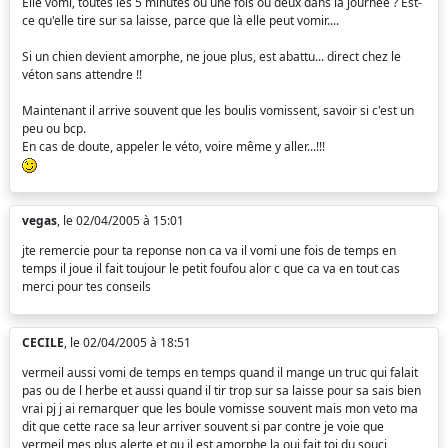
Elle vomi, toutes les 5 minutes ou une fois ou deux dans la journée ? Est-
ce qu'elle tire sur sa laisse, parce que là elle peut vomir....
Si un chien devient amorphe, ne joue plus, est abattu... direct chez le
véton sans attendre !!
Maintenant il arrive souvent que les boulis vomissent, savoir si c'est un
peu ou bcp.
En cas de doute, appeler le véto, voire même y aller...!!!
vegas
, le 02/04/2005 à 15:01
jte remercie pour ta reponse non ca va il vomi une fois de temps en
temps il joue il fait toujour le petit foufou alor c que ca va en tout cas
merci pour tes conseils
CECILE
, le 02/04/2005 à 18:51
vermeil aussi vomi de temps en temps quand il mange un truc qui falait
pas ou de l herbe et aussi quand il tir trop sur sa laisse pour sa sais bien
vrai pj j ai remarquer que les boule vomisse souvent mais mon veto ma
dit que cette race sa leur arriver souvent si par contre je voie que
vermeil mes plus alerte et qu il est amorphe la oui fait toi du souci