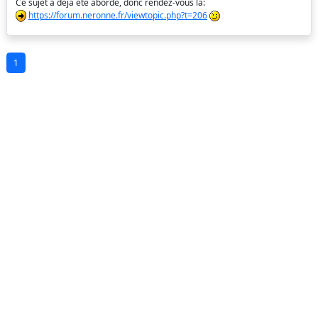
Ce sujet a déjà été abordé, donc rendez-vous là:
https://forum.neronne.fr/viewtopic.php?t=206
1