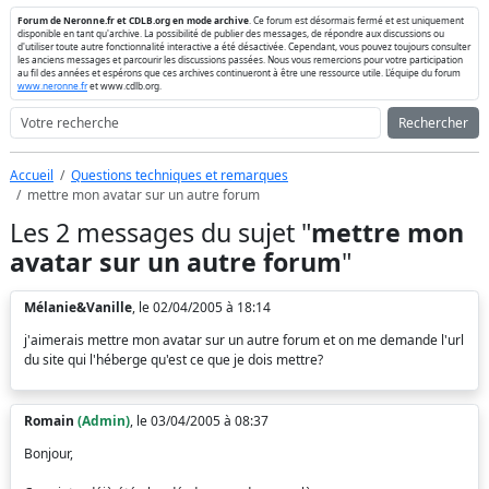
Forum de Neronne.fr et CDLB.org en mode archive
. Ce forum est désormais fermé et est uniquement
disponible en tant qu'archive. La possibilité de publier des messages, de répondre aux discussions ou
d'utiliser toute autre fonctionnalité interactive a été désactivée. Cependant, vous pouvez toujours consulter
les anciens messages et parcourir les discussions passées. Nous vous remercions pour votre participation
au fil des années et espérons que ces archives continueront à être une ressource utile. L'équipe du forum
www.neronne.fr
et www.cdlb.org.
Rechercher
Accueil
Questions techniques et remarques
mettre mon avatar sur un autre forum
Les 2 messages du sujet "
mettre mon
avatar sur un autre forum
"
Mélanie&Vanille
, le 02/04/2005 à 18:14
j'aimerais mettre mon avatar sur un autre forum et on me demande l'url
du site qui l'héberge qu'est ce que je dois mettre?
Romain
(Admin)
, le 03/04/2005 à 08:37
Bonjour,