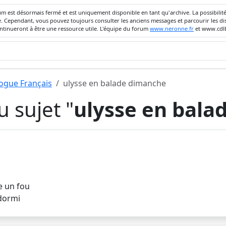
um est désormais fermé et est uniquement disponible en tant qu'archive. La possibili
ivée. Cependant, vous pouvez toujours consulter les anciens messages et parcourir les
ontinueront à être une ressource utile. L'équipe du forum
www.neronne.fr
et www.cdlb
dogue Français
ulysse en balade dimanche
 sujet "
ulysse en bala
e un fou
 dormi