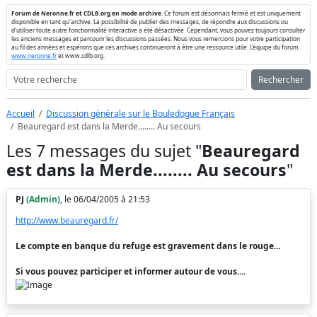
Forum de Neronne.fr et CDLB.org en mode archive
. Ce forum est désormais fermé et est uniquement
disponible en tant qu'archive. La possibilité de publier des messages, de répondre aux discussions ou
d'utiliser toute autre fonctionnalité interactive a été désactivée. Cependant, vous pouvez toujours consulter
les anciens messages et parcourir les discussions passées. Nous vous remercions pour votre participation
au fil des années et espérons que ces archives continueront à être une ressource utile. L'équipe du forum
www.neronne.fr
et www.cdlb.org.
Rechercher
Accueil
Discussion générale sur le Bouledogue Français
Beauregard est dans la Merde........ Au secours
Les 7 messages du sujet "
Beauregard
est dans la Merde........ Au secours
"
PJ
(Admin)
, le 06/04/2005 à 21:53
http://www.beauregard.fr/
Le compte en banque du refuge est gravement dans le rouge...
Si vous pouvez participer et informer autour de vous....