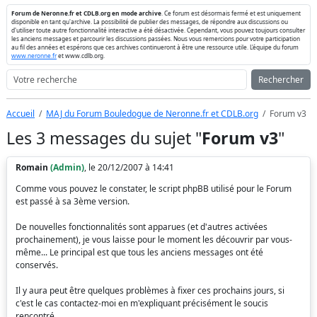
Forum de Neronne.fr et CDLB.org en mode archive
. Ce forum est désormais fermé et est uniquement
disponible en tant qu'archive. La possibilité de publier des messages, de répondre aux discussions ou
d'utiliser toute autre fonctionnalité interactive a été désactivée. Cependant, vous pouvez toujours consulter
les anciens messages et parcourir les discussions passées. Nous vous remercions pour votre participation
au fil des années et espérons que ces archives continueront à être une ressource utile. L'équipe du forum
www.neronne.fr
et www.cdlb.org.
Rechercher
Accueil
MAJ du Forum Bouledogue de Neronne.fr et CDLB.org
Forum v3
Les 3 messages du sujet "
Forum v3
"
Romain
(Admin)
, le 20/12/2007 à 14:41
Comme vous pouvez le constater, le script phpBB utilisé pour le Forum
est passé à sa 3ème version.
De nouvelles fonctionnalités sont apparues (et d'autres activées
prochainement), je vous laisse pour le moment les découvrir par vous-
même... Le principal est que tous les anciens messages ont été
conservés.
Il y aura peut être quelques problèmes à fixer ces prochains jours, si
c'est le cas contactez-moi en m'expliquant précisément le soucis
rencontré.