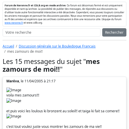
Forum de Neronne.fr et CDLB.org en mode archive
. Ce forum est désormais fermé et est uniquement
disponible en tant qu'archive. La possibilité de publier des messages, de répondre aux discussions ou
d'utiliser toute autre fonctionnalité interactive a été désactivée. Cependant, vous pouvez toujours consulter
les anciens messages et parcourir les discussions passées. Nous vous remercions pour votre participation
au fil des années et espérons que ces archives continueront à être une ressource utile. L'équipe du forum
www.neronne.fr
et www.cdlb.org.
Rechercher
Accueil
Discussion générale sur le Bouledogue Français
mes zamours de moi!!
Les 15 messages du sujet "
mes
zamours de moi!!
"
Maréva
, le 11/04/2005 à 21:17
voila mes zamours!!!
et puis voici les loulous ki bronzent au soleil!! et taiga ki fait sa comere!!
c'est tout voulez juste vous montrer les zamours de ma vie!!