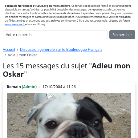
Forum de Neronne.fr et CDLB.org en mode archive
. Ce forum est désormais fermé et est uniquement
disponible en tant qu'archive. La possibilité de publier des messages, de répondre aux discussions ou
d'utiliser toute autre fonctionnalité interactive a été désactivée. Cependant, vous pouvez toujours consulter
les anciens messages et parcourir les discussions passées. Nous vous remercions pour votre participation
au fil des années et espérons que ces archives continueront à être une ressource utile. L'équipe du forum
www.neronne.fr
et www.cdlb.org.
Rechercher
Accueil
Discussion générale sur le Bouledogue Français
Adieu mon Oskar
Les 15 messages du sujet "
Adieu mon
Oskar
"
Romain
(Admin)
, le 17/10/2004 à 11:26