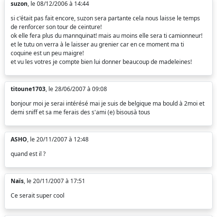
suzon
, le 08/12/2006 à 14:44
si c'était pas fait encore, suzon sera partante cela nous laisse le temps
de renforcer son tour de ceinture!
ok elle fera plus du mannquinat! mais au moins elle sera ti camionneur!
et le tutu on verra à le laisser au grenier car en ce moment ma ti
coquine est un peu maigre!
et vu les votres je compte bien lui donner beaucoup de madeleines!
titoune1703
, le 28/06/2007 à 09:08
bonjour moi je serai intérésé mai je suis de belgique ma bould à 2moi et
demi sniff et sa me ferais des s'ami (e) bisousà tous
ASHO
, le 20/11/2007 à 12:48
quand est il ?
Naïs
, le 20/11/2007 à 17:51
Ce serait super cool