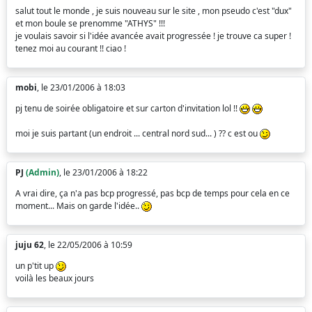
salut tout le monde , je suis nouveau sur le site , mon pseudo c'est "dux"
et mon boule se prenomme "ATHYS" !!!
je voulais savoir si l'idée avancée avait progressée ! je trouve ca super !
tenez moi au courant !! ciao !
mobi
, le 23/01/2006 à 18:03
pj tenu de soirée obligatoire et sur carton d'invitation lol !!
moi je suis partant (un endroit ... central nord sud... ) ?? c est ou
PJ
(Admin)
, le 23/01/2006 à 18:22
A vrai dire, ça n'a pas bcp progressé, pas bcp de temps pour cela en ce
moment... Mais on garde l'idée..
juju 62
, le 22/05/2006 à 10:59
un p'tit up
voilà les beaux jours