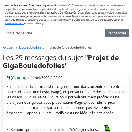
Forum de Neronne.fr et CDLB.org en mode archive
. Ce forum est désormais fermé et est uniquement
disponible en tant qu'archive. La possibilité de publier des messages, de répondre aux discussions ou
d'utiliser toute autre fonctionnalité interactive a été désactivée. Cependant, vous pouvez toujours consulter
les anciens messages et parcourir les discussions passées. Nous vous remercions pour votre participation
au fil des années et espérons que ces archives continueront à être une ressource utile. L'équipe du forum
www.neronne.fr
et www.cdlb.org.
Rechercher
Accueil
Bouledofolies
Projet de GigaBouledofolies
Les 29 messages du sujet "
Projet de
GigaBouledofolies
"
PJ
(Admin)
, le 11/04/2005 à 22:00
En fait ce qu'il faudrait c'est en organiser une dans un endroit ... central
nord sud... avec une fiesta, (sage), en pensant où faire dormir les gens et
les chiens.. Sur un we de 3 jours pour pouvoir vraiment profiter d'une
vraie journée rigolote, avec présentation d'agility, obé rithmé, jeux
ludiques et informations sur la race. et pourquoi pas inviter des
étrangers... japonais ??.. etc.... Voilà c'est une idée.. elle est lancée...
Et Romain, qu'est-ce que tu en penses ????? soyons fous....