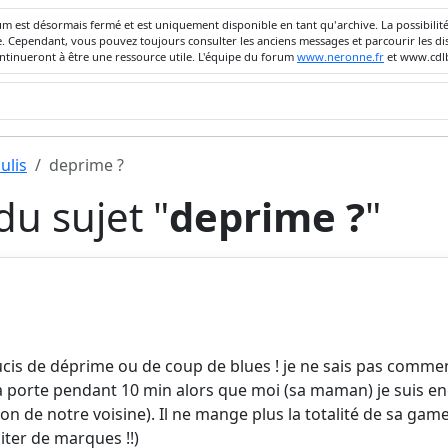
um est désormais fermé et est uniquement disponible en tant qu'archive. La possibili
ivée. Cependant, vous pouvez toujours consulter les anciens messages et parcourir les
ontinueront à être une ressource utile. L'équipe du forum
www.neronne.fr
et www.cdlb
ulis
deprime ?
u sujet "
deprime ?
"
oucis de déprime ou de coup de blues ! je ne sais pas commen
la porte pendant 10 min alors que moi (sa maman) je suis enco
n de notre voisine). Il ne mange plus la totalité de sa gam
ter de marques !!)