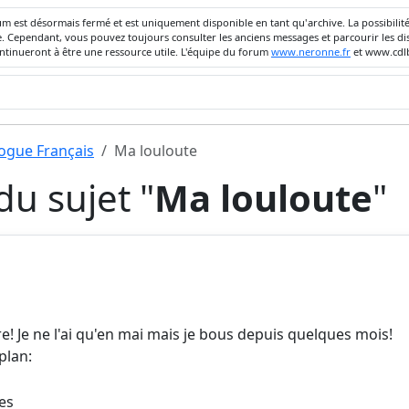
um est désormais fermé et est uniquement disponible en tant qu'archive. La possibili
ivée. Cependant, vous pouvez toujours consulter les anciens messages et parcourir les
ontinueront à être une ressource utile. L'équipe du forum
www.neronne.fr
et www.cdlb
dogue Français
Ma louloute
u sujet "
Ma louloute
"
e! Je ne l'ai qu'en mai mais je bous depuis quelques mois!
plan:
res