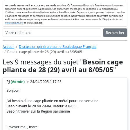
Forum de Neronne.fr et CDLB.org en mode archive
. Ce forum est désormais fermé et est uniquement
disponible en tant qu'archive. La possibilité de publier des messages, de répondre aux discussions ou
d'utiliser toute autre fonctionnalité interactive a été désactivée. Cependant, vous pouvez toujours consulter
les anciens messages et parcourir les discussions passées. Nous vous remercions pour votre participation
au fil des années et espérons que ces archives continueront à être une ressource utile. L'équipe du forum
www.neronne.fr
et www.cdlb.org.
Rechercher
Accueil
Discussion générale sur le Bouledogue Français
Besoin cage pliante de 28 (29) avril au 8/05/05
Les 9 messages du sujet "
Besoin cage
pliante de 28 (29) avril au 8/05/05
"
PJ
(Admin)
, le 24/04/2005 à 17:25
Bonjour,
J'ai besoin d'une cage pliante en métal pour une semaine.
Besoin avant le 28 ou 29-04. Retour le 8-05...
Besoin trouver sur la Région parisienne
Envoyer mail, merci