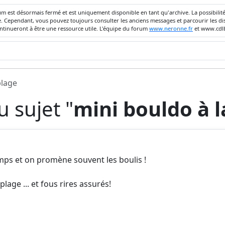
um est désormais fermé et est uniquement disponible en tant qu'archive. La possibili
ivée. Cependant, vous pouvez toujours consulter les anciens messages et parcourir les
ontinueront à être une ressource utile. L'équipe du forum
www.neronne.fr
et www.cdlb
plage
 sujet "
mini bouldo à l
mps et on promène souvent les boulis !
age ... et fous rires assurés!