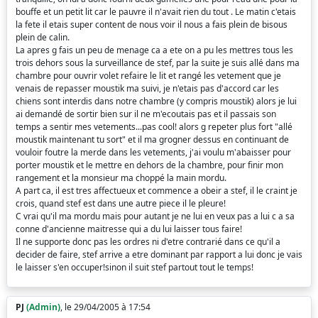
bouffe et un petit lit car le pauvre il n'avait rien du tout . Le matin c'etais
la fete il etais super content de nous voir il nous a fais plein de bisous
plein de calin.
La apres g fais un peu de menage ca a ete on a pu les mettres tous les
trois dehors sous la surveillance de stef, par la suite je suis allé dans ma
chambre pour ouvrir volet refaire le lit et rangé les vetement que je
venais de repasser moustik ma suivi, je n'etais pas d'accord car les
chiens sont interdis dans notre chambre (y compris moustik) alors je lui
ai demandé de sortir bien sur il ne m'ecoutais pas et il passais son
temps a sentir mes vetements...pas cool! alors g repeter plus fort "allé
moustik maintenant tu sort" et il ma grogner dessus en continuant de
vouloir foutre la merde dans les vetements, j'ai voulu m'abaisser pour
porter moustik et le mettre en dehors de la chambre, pour finir mon
rangement et la monsieur ma choppé la main mordu.
A part ca, il est tres affectueux et commence a obeir a stef, il le craint je
crois, quand stef est dans une autre piece il le pleure!
C vrai qu'il ma mordu mais pour autant je ne lui en veux pas a lui c a sa
conne d'ancienne maitresse qui a du lui laisser tous faire!
Il ne supporte donc pas les ordres ni d'etre contrarié dans ce qu'il a
decider de faire, stef arrive a etre dominant par rapport a lui donc je vais
le laisser s'en occuper!sinon il suit stef partout tout le temps!
PJ
(Admin)
, le 29/04/2005 à 17:54