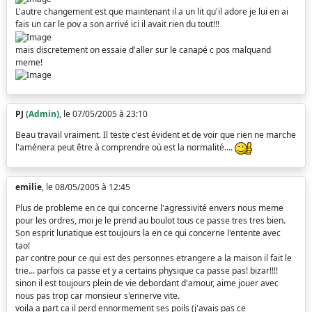
L'autre changement est que maintenant il a un lit qu'il adore je lui en ai
fais un car le pov a son arrivé ici il avait rien du tout!!!
mais discretement on essaie d'aller sur le canapé c pos malquand
meme!
PJ
(Admin)
, le 07/05/2005 à 23:10
Beau travail vraiment. Il teste c'est évident et de voir que rien ne marche
l'aménera peut être à comprendre où est la normalité....
emilie
, le 08/05/2005 à 12:45
Plus de probleme en ce qui concerne l'agressivité envers nous meme
pour les ordres, moi je le prend au boulot tous ce passe tres tres bien.
Son esprit lunatique est toujours la en ce qui concerne l'entente avec
tao!
par contre pour ce qui est des personnes etrangere a la maison il fait le
trie... parfois ca passe et y a certains physique ca passe pas! bizar!!!!
sinon il est toujours plein de vie debordant d'amour, aime jouer avec
nous pas trop car monsieur s'ennerve vite.
voila a part ca il perd ennormement ses poils (j'avais pas ce