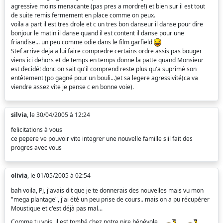
agressive moins menacante (pas pres a mordre!) et bien sur il est tout
de suite remis fermement en place comme on peux.
voila a part il est tres drole et c un tres bon danseur il danse pour dire
bonjour le matin il danse quand il est content il danse pour une
friandise... un peu comme odie dans le film garfield
Stef arrive deja a lui faire compredre certains ordre assis pas bouger
viens ici dehors et de temps en temps donne la patte quand Monsieur
est decidé! donc on sait qu'il comprend reste plus qu'a suprimé son
entêtement (po gagné pour un bouli...)et sa legere agressivité(ca va
viendre assez vite je pense c en bonne voie).
silvia
, le 30/04/2005 à 12:24
felicitations à vous
ce pepere ve pouvoir vite integrer une nouvelle famille siil fait des
progres avec vous
olivia
, le 01/05/2005 à 02:54
bah voila, Pj, j'avais dit que je te donnerais des nouvelles mais vu mon
"mega plantage", j'ai été un peu prise de cours.. mais on a pu récupérer
Moustique et c'est déjà pas mal...
Comme tu vois, il est tombé chez notre pire bénévole..