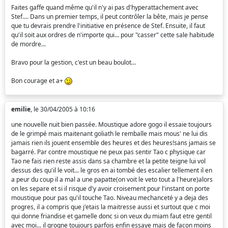
Faites gaffe quand même qu'il n'y ai pas d'hyperattachement avec
Stef.... Dans un premier temps, il peut contrôler la bête, mais je pense
que tu devrais prendre l'initiative en présence de Stef. Ensuite, il faut
qu'il soit aux ordres de n'importe qui... pour "casser" cette sale habitude
de mordre...
Bravo pour la gestion, c'est un beau boulot...
Bon courage et a+
emilie
, le 30/04/2005 à 10:16
une nouvelle nuit bien passée. Moustique adore gogo il essaie toujours
de le grimpé mais maitenant goliath le remballe mais mous' ne lui dis
jamais rien ils jouent ensemble des heures et des heures!sans jamais se
bagarré. Par contre moustique ne peux pas sentir Tao c physique car
Tao ne fais rien reste assis dans sa chambre et la petite teigne lui vol
dessus des qu'il le voit... le gros en ai tombé des escalier tellement il en
a peur du coup il a mal a une papatte(on voit le veto tout a l'heure)alors
on les separe et si il risque d'y avoir croisement pour l'instant on porte
moustique pour pas qu'il touche Tao. Niveau mechanceté y a deja des
progres, il a compris que j'etais la maitresse aussi et surtout que c moi
qui donne friandise et gamelle donc si on veux du miam faut etre gentil
avec moi... il grogne toujours parfois enfin essaye mais de facon moins