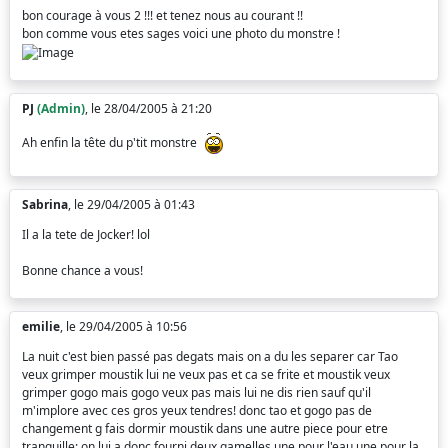
bon courage à vous 2 !!! et tenez nous au courant !!
bon comme vous etes sages voici une photo du monstre !
PJ
(Admin)
, le 28/04/2005 à 21:20
Ah enfin la tête du p'tit monstre
Sabrina
, le 29/04/2005 à 01:43
Il a la tete de Jocker! lol
Bonne chance a vous!
emilie
, le 29/04/2005 à 10:56
La nuit c'est bien passé pas degats mais on a du les separer car Tao
veux grimper moustik lui ne veux pas et ca se frite et moustik veux
grimper gogo mais gogo veux pas mais lui ne dis rien sauf qu'il
m'implore avec ces gros yeux tendres! donc tao et gogo pas de
changement g fais dormir moustik dans une autre piece pour etre
tranquille; on lui a donc fourni deux gamelles une pour l'eau une pour la