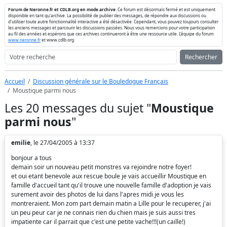
Forum de Neronne.fr et CDLB.org en mode archive
. Ce forum est désormais fermé et est uniquement
disponible en tant qu'archive. La possibilité de publier des messages, de répondre aux discussions ou
d'utiliser toute autre fonctionnalité interactive a été désactivée. Cependant, vous pouvez toujours consulter
les anciens messages et parcourir les discussions passées. Nous vous remercions pour votre participation
au fil des années et espérons que ces archives continueront à être une ressource utile. L'équipe du forum
www.neronne.fr
et www.cdlb.org.
Rechercher
Accueil
Discussion générale sur le Bouledogue Français
Moustique parmi nous
Les 20 messages du sujet "
Moustique
parmi nous
"
emilie
, le 27/04/2005 à 13:37
bonjour a tous
demain soir un nouveau petit monstres va rejoindre notre foyer!
et oui etant benevole aux rescue boule je vais accueillir Moustique en
famille d'accueil tant qu'il trouve une nouvelle famille d'adoption je vais
surement avoir des photos de lui dans l'apres midi je vous les
montreraient. Mon zom part demain matin a Lille pour le recuperer, j'ai
un peu peur car je ne connais rien du chien mais je suis aussi tres
impatiente car il parrait que c'est une petite vache!!!(un caille!)