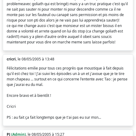
problemeavec goliath qui est bringé) mais y a un truc pratique c'est qu'il
ne sait pas sauter ni pour monter ni pour descendre comme ca il ne
monte pas sur les fauteuil ou canapé sans permission et pis moins de
risque pour son pti dos alors je ne vais pas lui apprendre(a sauter)!
ce qui me change aussi c'est que monsieur est un mister bisous il en
donne a volonté et arrete quand on lui dis stop (ca change goliath est
radin!!!) mais y a plein d'autre ordre auquel il obeit sans soucis
maintenant pour vous dire on marche meme sans laisse parfois!
cricri
, le 08/05/2005 à 13:48
Félicitations emilie pour tous ces progrès que moustique à fait depuis
qu'il est chez toi ! J'ai suivi les épisodes un à un et j'avoue que je te tire
mon chapeau ... surtout en ce qui concerne l'entente avec Tao : je pense
que j'aurai eu du mal.
Encore bravo et à bientôt !
Cricri
PS : au fait ça fait longtemps que je t'ai pas eu sur msn...
PJ
(Admin)
, le 08/05/2005 à 15:27