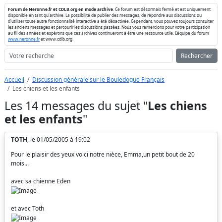
Forum de Neronne.fr et CDLB.org en mode archive
. Ce forum est désormais fermé et est uniquement
disponible en tant qu'archive. La possibilité de publier des messages, de répondre aux discussions ou
d'utiliser toute autre fonctionnalité interactive a été désactivée. Cependant, vous pouvez toujours consulter
les anciens messages et parcourir les discussions passées. Nous vous remercions pour votre participation
au fil des années et espérons que ces archives continueront à être une ressource utile. L'équipe du forum
www.neronne.fr
et www.cdlb.org.
Rechercher
Accueil
Discussion générale sur le Bouledogue Français
Les chiens et les enfants
Les 14 messages du sujet "
Les chiens
et les enfants
"
TOTH
, le 01/05/2005 à 19:02
Pour le plaisir des yeux voici notre nièce, Emma,un petit bout de 20
mois...
avec sa chienne Eden
et avec Toth