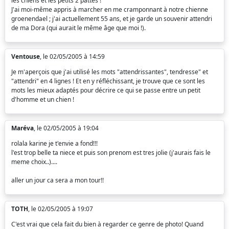
les chiens et les petits 2 pattes !
J'ai moi-même appris à marcher en me cramponnant à notre chienne
groenendael ; j'ai actuellement 55 ans, et je garde un souvenir attendri
de ma Dora (qui aurait le même âge que moi !).
Ventouse
, le 02/05/2005 à 14:59
Je m'aperçois que j'ai utilisé les mots "attendrissantes", tendresse" et
"attendri" en 4 lignes ! Et en y réfléchissant, je trouve que ce sont les
mots les mieux adaptés pour décrire ce qui se passe entre un petit
d'homme et un chien !
Maréva
, le 02/05/2005 à 19:04
rolala karine je t'envie a fond!!!
l'est trop belle ta niece et puis son prenom est tres jolie (j'aurais fais le
meme choix..)....
aller un jour ca sera a mon tour!!
TOTH
, le 02/05/2005 à 19:07
C'est vrai que cela fait du bien à regarder ce genre de photo! Quand