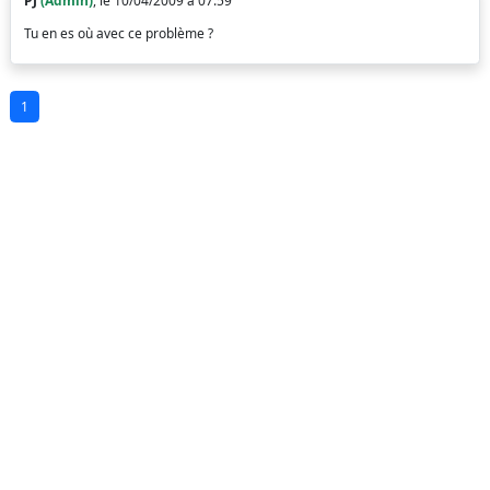
PJ
(Admin)
, le 10/04/2009 à 07:59
Tu en es où avec ce problème ?
1