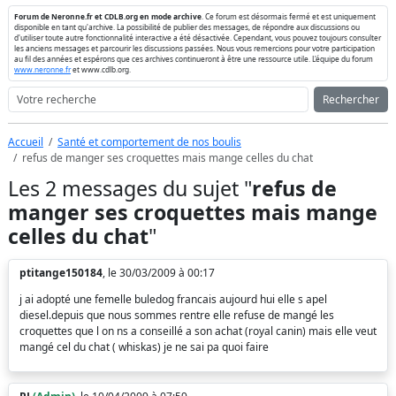
Forum de Neronne.fr et CDLB.org en mode archive
. Ce forum est désormais fermé et est uniquement
disponible en tant qu'archive. La possibilité de publier des messages, de répondre aux discussions ou
d'utiliser toute autre fonctionnalité interactive a été désactivée. Cependant, vous pouvez toujours consulter
les anciens messages et parcourir les discussions passées. Nous vous remercions pour votre participation
au fil des années et espérons que ces archives continueront à être une ressource utile. L'équipe du forum
www.neronne.fr
et www.cdlb.org.
Rechercher
Accueil
Santé et comportement de nos boulis
refus de manger ses croquettes mais mange celles du chat
Les 2 messages du sujet "
refus de
manger ses croquettes mais mange
celles du chat
"
ptitange150184
, le 30/03/2009 à 00:17
j ai adopté une femelle buledog francais aujourd hui elle s apel
diesel.depuis que nous sommes rentre elle refuse de mangé les
croquettes que l on ns a conseillé a son achat (royal canin) mais elle veut
mangé cel du chat ( whiskas) je ne sai pa quoi faire