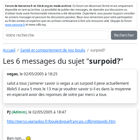
Forum de Neronne.fr et CDLB.org en mode archive
. Ce forum est désormais fermé et est uniquement
disponible en tant qu'archive. La possibilité de publier des messages, de répondre aux discussions ou
d'utiliser toute autre fonctionnalité interactive a été désactivée. Cependant, vous pouvez toujours consulter
les anciens messages et parcourir les discussions passées. Nous vous remercions pour votre participation
au fil des années et espérons que ces archives continueront à être une ressource utile. L'équipe du forum
www.neronne.fr
et www.cdlb.org.
Rechercher
Accueil
Santé et comportement de nos boulis
surpoid?
Les 6 messages du sujet "
surpoid?
"
vegas
, le 02/05/2005 à 18:25
salut a tous j'aimerer savoir si vegas a un surpoid il pese actuellement
8kilo5 il aura 5 mois le 13 mai je voudrer savoir si il es dans la moyenne
en esperant avoir des reponses de votre par merci a tous
PJ
(Admin)
, le 02/05/2005 à 18:47
http://perso.wanadoo.fr/bouledoguefrancais.cdlb/vetpoids.htm
Ben non....