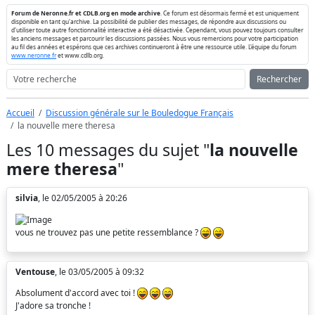
Forum de Neronne.fr et CDLB.org en mode archive
. Ce forum est désormais fermé et est uniquement
disponible en tant qu'archive. La possibilité de publier des messages, de répondre aux discussions ou
d'utiliser toute autre fonctionnalité interactive a été désactivée. Cependant, vous pouvez toujours consulter
les anciens messages et parcourir les discussions passées. Nous vous remercions pour votre participation
au fil des années et espérons que ces archives continueront à être une ressource utile. L'équipe du forum
www.neronne.fr
et www.cdlb.org.
Rechercher
Accueil
Discussion générale sur le Bouledogue Français
la nouvelle mere theresa
Les 10 messages du sujet "
la nouvelle
mere theresa
"
silvia
, le 02/05/2005 à 20:26
vous ne trouvez pas une petite ressemblance ?
Ventouse
, le 03/05/2005 à 09:32
Absolument d'accord avec toi !
J'adore sa tronche !