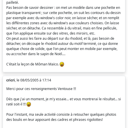
pailleté.
Pas besoin de savoir dessiner : on met un modèle dans une pochette en
plastique transparent ; sur cette pochette, on suit les contours du dessin
par exemple avec du window's color noir, on laisse sécher, et on remplit
les différentes zones avec du window's aux couleurs choisies. On laisse
sécher, et on détache. Ca ressemble à du vitrail, mais en fine pellicule,
que l'on applique ensuite sur des vitres, des miroirs, etc.
On peut aussi les faire au départ sur du rhodoïd, et là, pas besoin de
détacher, on découpe le rhodoïd autour du motif terminé, ce qui donne
quelque chose de solide, que l'on peut monter en mobile par exemple,
ou accrocher dans le sapin de Noël....
C'était la leçon de Môman Maïco.
cricri
, le 08/05/2005 à 17:14
Merci pour ces renseignements Ventouse !!!
Dès que j'ai un moment, je m'y essaie... et vous montrerai le résultat... si
raté soit-il !!!
Pour l'instant, ma seule activité consiste à retoucher quelques photos
des boulis en leur apposant des cadres et phrases rigolottes!