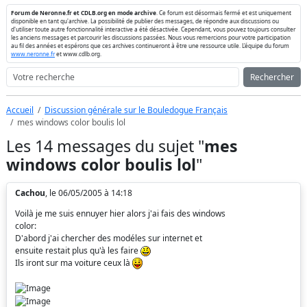
Forum de Neronne.fr et CDLB.org en mode archive
. Ce forum est désormais fermé et est uniquement
disponible en tant qu'archive. La possibilité de publier des messages, de répondre aux discussions ou
d'utiliser toute autre fonctionnalité interactive a été désactivée. Cependant, vous pouvez toujours consulter
les anciens messages et parcourir les discussions passées. Nous vous remercions pour votre participation
au fil des années et espérons que ces archives continueront à être une ressource utile. L'équipe du forum
www.neronne.fr
et www.cdlb.org.
Rechercher
Accueil
Discussion générale sur le Bouledogue Français
mes windows color boulis lol
Les 14 messages du sujet "
mes
windows color boulis lol
"
Cachou
, le 06/05/2005 à 14:18
Voilà je me suis ennuyer hier alors j'ai fais des windows
color:
D'abord j'ai chercher des modéles sur internet et
ensuite restait plus qu'à les faire
Ils iront sur ma voiture ceux là