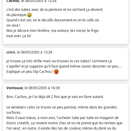
Cachou
, le 08/05/2005 à 13:26
c'est des tubes avec de la peinture et en séchant ça devient
du plastique
Quand c'est sec on le decolle doucement et on le colle où
on veut !
Moi je décore mes fenêtre, ma voiture, les miroir, le frigo
tout avec ça lol
cricri
, le 08/05/2005 à 13:38
je trouve ça très drôle mais ou trouves tu ces tubes? comment ça
s'apelle? et je suppose qu'il faut quand même savoir dessiner un peu ...
Explique un peu Stp Cachou !
Ventouse
, le 08/05/2005 à 16:39
Bon, Cachou, je t'ai déjà dit 2 fois que je vais en faire autant.
Le window's color se trouve un peu partout, même dans les grandes
surfaces.
Mais il vaut mieux, à mon avis, l'acheter tube par tube en magasin de
loisirs créatifs, ça revient moins cher, et on ne prend que les teintes que
l'on veut ; en outre, il exixte des tas de couleur, même du doré ou du