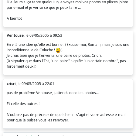
D'ailleurs si ça tente quelqu'un, envoyez moi vos photos en pièces jointe
par e-mail et je verrai ce que je peux faire ...
A bientôt
Ventouse
, le 09/05/2005 à 09:53
En v'là une idée qu'elle est bonne ! (Excuse-moi, Romain, mais je suis une
inconditionnelle de Coluche !
).
Je crois bien que je t'enverrai une paire de photos, Cricri.
(à signaler que dans l'Est, "une paire" signifie "un certain nombre", pas
forcément deux !)
cricri
, le 09/05/2005 à 22:01
pas de problème Ventouse, j'attends donc tes photos...
Et celle des autres !
N'oubliez pas de préciser de quel chien il s'agit et votre adresse e-mail
pour que je puisse vous les renvoyer.