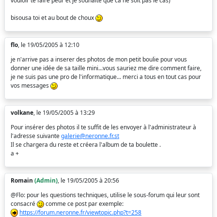
vouloir te faire peur et je souhaite que ca ne soit pas le cas)
bisousa toi et au bout de choux
flo
, le 19/05/2005 à 12:10
je n'arrive pas a inserer des photos de mon petit boulie pour vous
donner une idée de sa taille mini...vous sauriez me dire comment faire,
je ne suis pas une pro de l'informatique... merci a tous en tout cas pour
vos messages
volkane
, le 19/05/2005 à 13:29
Pour insérer des photos il te suffit de les envoyer à l'administrateur à
l'adresse suivante
galerie@neronne.fr.st
Il se chargera du reste et créera l'album de ta boulette .
a +
Romain
(Admin)
, le 19/05/2005 à 20:56
@Flo: pour les questions techniques, utilise le sous-forum qui leur sont
consacré
comme ce post par exemple:
https://forum.neronne.fr/viewtopic.php?t=258