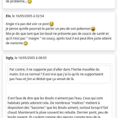
de problème...
Elo
, le 16/05/2005 à 02:54
Angie n'a pas dut voir ce post
Je pense qu'elle pourrait te parler un peu de son pokemon
Moi je dis que tant que ton bouli ne présente pas de soucis de santé et
qu'il n'est pas " maigre " no soucy, après tout il est peut être juste atteint
de nanisme
Ugly
, le 16/05/2005 à 08:05
Par contre, il ne supporte pas d'aller dans l'herbe mouillée du
matin. Est-ce normal ? Il est vrai que j'ai lu qu'ils ne supportaient
pas l'eau et j'en ai déduit que ça venait de là.
Il est faux de dire que les Boulis n'aiment pas l'eau. Ceux qui sont
habitués petits adorent cela. De nombreux "maîtres" mettent à
disposition des "bassines" que les Boulis aiment, surtout lorsqu'il fait
chaud. Maintenant la pluie souvent les rebutte. Dernier point, peu de
boulis nagent. Ils coulent comme des pierres compte tenu de la