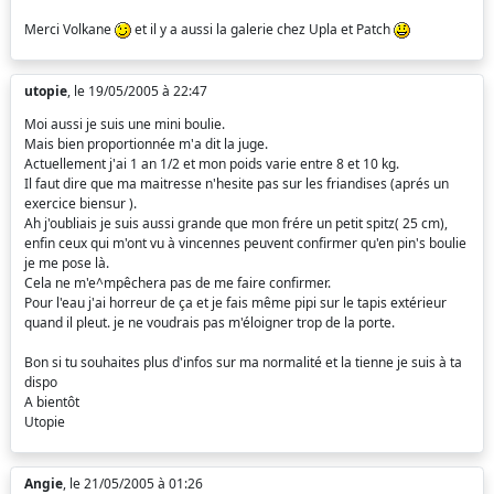
Merci Volkane
et il y a aussi la galerie chez Upla et Patch
utopie
, le 19/05/2005 à 22:47
Moi aussi je suis une mini boulie.
Mais bien proportionnée m'a dit la juge.
Actuellement j'ai 1 an 1/2 et mon poids varie entre 8 et 10 kg.
Il faut dire que ma maitresse n'hesite pas sur les friandises (aprés un
exercice biensur ).
Ah j'oubliais je suis aussi grande que mon frére un petit spitz( 25 cm),
enfin ceux qui m'ont vu à vincennes peuvent confirmer qu'en pin's boulie
je me pose là.
Cela ne m'e^mpêchera pas de me faire confirmer.
Pour l'eau j'ai horreur de ça et je fais même pipi sur le tapis extérieur
quand il pleut. je ne voudrais pas m'éloigner trop de la porte.
Bon si tu souhaites plus d'infos sur ma normalité et la tienne je suis à ta
dispo
A bientôt
Utopie
Angie
, le 21/05/2005 à 01:26