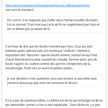
http://perso.wanadoo.fr/bouledoguefrancais.cdlb/standard.htm
Lien vers le standard
Par contre, il ne supporte pas d'aller dans l'herbe mouillée du matin.
Est-ce normal ? Il est vrai que j'ai lu qu'ils ne supportaient pas l'eau et
j'en ai déduit que ça venait de là.
Il est faux de dire que les Boulis n'aiment pas l'eau. Ceux qui sont
habitués petits adorent cela. De nombreux "maîtres" mettent à
disposition des "bassines" que les Boulis aiment, surtout lorsqu'il fait
chaud. Maintenant la pluie souvent les rebutte. Dernier point, peu de
boulis nagent. Ils coulent comme des pierres compte tenu de la
morphologie. Poids très en avant et petites pattes...
Je suis désolée si mes questions vous parraissent un peu bête mais
j'aimerai beaucoup que vous me rassuriez là-dessus
Il n'y a pas de questions bêtes. La bêtise est de ne pas échanger et de ne
pas demander conseil, si l'on a une inquiètude... Donc lâche toi, y-a pas