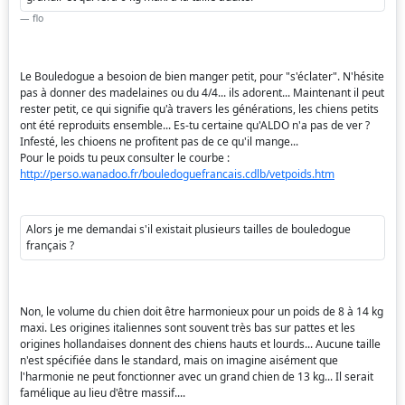
flo
Le Bouledogue a besoion de bien manger petit, pour "s'éclater". N'hésite
pas à donner des madelaines ou du 4/4... ils adorent... Maintenant il peut
rester petit, ce qui signifie qu'à travers les générations, les chiens petits
ont été reproduits ensemble... Es-tu certaine qu'ALDO n'a pas de ver ?
Infesté, les chioens ne profitent pas de ce qu'il mange...
Pour le poids tu peux consulter le courbe :
http://perso.wanadoo.fr/bouledoguefrancais.cdlb/vetpoids.htm
Alors je me demandai s'il existait plusieurs tailles de bouledogue
français ?
Non, le volume du chien doit être harmonieux pour un poids de 8 à 14 kg
maxi. Les origines italiennes sont souvent très bas sur pattes et les
origines hollandaises donnent des chiens hauts et lourds... Aucune taille
n'est spécifiée dans le standard, mais on imagine aisément que
l'harmonie ne peut fonctionner avec un grand chien de 13 kg... Il serait
famélique au lieu d'être massif....