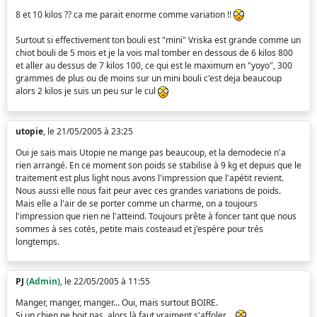
8 et 10 kilos ?? ca me parait enorme comme variation !!
Surtout si effectivement ton bouli est "mini" Vriska est grande comme un
chiot bouli de 5 mois et je la vois mal tomber en dessous de 6 kilos 800
et aller au dessus de 7 kilos 100, ce qui est le maximum en "yoyo", 300
grammes de plus ou de moins sur un mini bouli c'est deja beaucoup
alors 2 kilos je suis un peu sur le cul
utopie
, le 21/05/2005 à 23:25
Oui je sais mais Utopie ne mange pas beaucoup, et la demodecie n'a
rien arrangé. En ce moment son poids se stabilise à 9 kg et depuis que le
traitement est plus light nous avons l'impression que l'apétit revient.
Nous aussi elle nous fait peur avec ces grandes variations de poids.
Mais elle a l'air de se porter comme un charme, on a toujours
l'impression que rien ne l'atteind. Toujours prête à foncer tant que nous
sommes à ses cotés, petite mais costeaud et j'espére pour trés
longtemps.
PJ
(Admin)
, le 22/05/2005 à 11:55
Manger, manger, manger... Oui, mais surtout BOIRE.
Si un chien ne boit pas, alors là faut vraiment s'affoler....