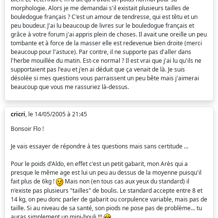
morphologie. Alors je me demandai s'il existait plusieurs tailles de
bouledogue français ? C'est un amour de tendresse, qui est têtu et un
peu boudeur. J'ai lu beaucoup de livres sur le bouledogue français et
grâce à votre forum j'ai appris plein de choses. Il avait une oreille un peu
tombante et à force de la masser elle est redevenue bien droite (merci
beaucoup pour l'astuce). Par contre, il ne supporte pas d'aller dans
l'herbe mouillée du matin. Est-ce normal ? Il est vrai que j'ai lu qu'ils ne
supportaient pas l'eau et j'en ai déduit que ça venait de là. Je suis
désolée si mes questions vous parraissent un peu bête mais j'aimerai
beaucoup que vous me rassuriez là-dessus.
cricri
, le 14/05/2005 à 21:45
Bonsoir Flo !
Je vais essayer de répondre à tes questions mais sans certitude ...
Pour le poids d'Aldo, en effet c'est un petit gabarit, mon Arès qui a
presque le même age est lui un peu au dessus de la moyenne puisqu'il
fait plus de 6kg !
Mais non (en tous cas aux yeux du standard) il
n'existe pas plusieurs "tailles" de boulis. Le standard accepte entre 8 et
14 kg, on peu donc parler de gabarit ou corpulence variable, mais pas de
taille. Si au niveau de sa santé, son piods ne pose pas de problème... tu
auras simplement un mini-bouli !!!