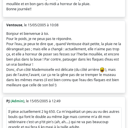
mouillée et en bon gars du midi a horreur de la pluie.
Bonne journée!!
Ventouse
, le 15/05/2005 à 10:08
Bonjour et bienvenue à toi.
Pour le poids, je ne peux pas te répondre.
Pour l'eau, je peux te dire que , quand Ventouse était petite, la pluie ne la
dérangeait pas ; mais elle a changé : actuellement, elle n'aime pas trop
ça, et elle a horreur de poser ses fesses sur l'herbe mouillée, et encore
bien plus dans la boue ! Par contre, patauger dans les flaques d'eau est
un vrai bonheur !
Donc, d'un côté Mademoiselle est délicate (du côté arrière
), mais
pas de l'autre,l'avant, car ça ne la gêne pas de se tremper le museau
dans les mêmes mares (il est bien connu que l'eau des flaques est bien
meilleure que celle de son bol !)
PJ
(Admin)
, le 15/05/2005 à 12:49
Il pèse actuellement 2 kg 650. Ca m'inquiétait un peu au vu des autres
boulis qui font le double au même âge mais comme m'a dit mon
vétérinaire c'est un p'tit pin's (ah, ah....) qui ne va pas beaucoup
grandir et qui fera 6 kg maxi à la taille adulte.