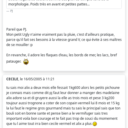
morphologie. Poids très en avant et petites pattes...
PJ
Pareil que PJ.
Mon petit Ugly n'aime vraiment pas la pluie, c'est d'ailleurs pratique,
parce qu'il fait ses besoins à la vitesse grand V, ce qui évite à ses maîtres
de se mouiller :p
En revanche, il adore les flaques d'eau, les bords de mer, les lacs, bref
patauger.
CECILE
, le 16/05/2005 à 11:21
tu sais moi alix a deux mois elle fessait 1kg600 alors les petits pichoune
je connais mais comme dit pj faut leur donner a manger des madelaine
alix adore sa et di gruyere aussi la elle as trois mois et pese 3 kg200
toujour aussi trognone a coter de son copain vermeil lui 8 mois et 15 kg
la lui faut le regime gros gourmand mais tu sais le principal sais que ton
bouli soit en bonne sante et pense bien a le vermifuger sais tres
important voila bon courage et te fait pas trop de souci du momement
que tu l aime tout irra bien cecile vermeil et alix a plus