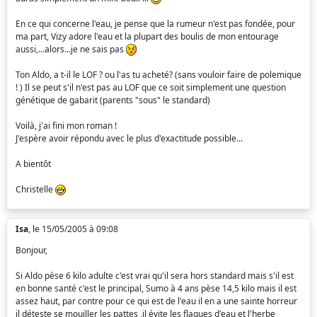
En ce qui concerne l'eau, je pense que la rumeur n'est pas fondée, pour
ma part, Vizy adore l'eau et la plupart des boulis de mon entourage
aussi,...alors...je ne sais pas
Ton Aldo, a t-il le LOF ? ou l'as tu acheté? (sans vouloir faire de polemique
! ) Il se peut s'il n'est pas au LOF que ce soit simplement une question
génétique de gabarit (parents "sous" le standard)
Voilà, j'ai fini mon roman !
J'espère avoir répondu avec le plus d'exactitude possible...
A bientôt
Christelle
Isa
, le 15/05/2005 à 09:08
Bonjour,
Si Aldo pèse 6 kilo adulte c'est vrai qu'il sera hors standard mais s'il est
en bonne santé c'est le principal, Sumo à 4 ans pèse 14,5 kilo mais il est
assez haut, par contre pour ce qui est de l'eau il en a une sainte horreur
il déteste se mouiller les pattes ,il évite les flaques d'eau et l'herbe