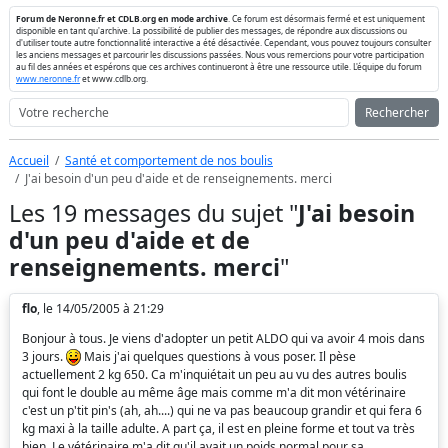
Forum de Neronne.fr et CDLB.org en mode archive
. Ce forum est désormais fermé et est uniquement
disponible en tant qu'archive. La possibilité de publier des messages, de répondre aux discussions ou
d'utiliser toute autre fonctionnalité interactive a été désactivée. Cependant, vous pouvez toujours consulter
les anciens messages et parcourir les discussions passées. Nous vous remercions pour votre participation
au fil des années et espérons que ces archives continueront à être une ressource utile. L'équipe du forum
www.neronne.fr
et www.cdlb.org.
Rechercher
Accueil
Santé et comportement de nos boulis
J'ai besoin d'un peu d'aide et de renseignements. merci
Les 19 messages du sujet "
J'ai besoin
d'un peu d'aide et de
renseignements. merci
"
flo
, le 14/05/2005 à 21:29
Bonjour à tous. Je viens d'adopter un petit ALDO qui va avoir 4 mois dans
3 jours.
Mais j'ai quelques questions à vous poser. Il pèse
actuellement 2 kg 650. Ca m'inquiétait un peu au vu des autres boulis
qui font le double au même âge mais comme m'a dit mon vétérinaire
c'est un p'tit pin's (ah, ah....) qui ne va pas beaucoup grandir et qui fera 6
kg maxi à la taille adulte. A part ça, il est en pleine forme et tout va très
bien. Le vétérinaire m'a dit qu'il avait un poids normal pour sa