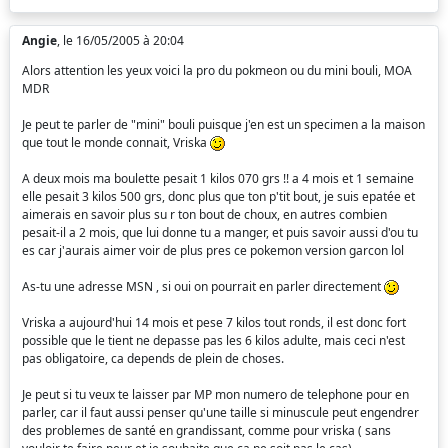
Angie
, le 16/05/2005 à 20:04
Alors attention les yeux voici la pro du pokmeon ou du mini bouli, MOA
MDR
Je peut te parler de "mini" bouli puisque j'en est un specimen a la maison
que tout le monde connait, Vriska
A deux mois ma boulette pesait 1 kilos 070 grs !! a 4 mois et 1 semaine
elle pesait 3 kilos 500 grs, donc plus que ton p'tit bout, je suis epatée et
aimerais en savoir plus su r ton bout de choux, en autres combien
pesait-il a 2 mois, que lui donne tu a manger, et puis savoir aussi d'ou tu
es car j'aurais aimer voir de plus pres ce pokemon version garcon lol
As-tu une adresse MSN , si oui on pourrait en parler directement
Vriska a aujourd'hui 14 mois et pese 7 kilos tout ronds, il est donc fort
possible que le tient ne depasse pas les 6 kilos adulte, mais ceci n'est
pas obligatoire, ca depends de plein de choses.
Je peut si tu veux te laisser par MP mon numero de telephone pour en
parler, car il faut aussi penser qu'une taille si minuscule peut engendrer
des problemes de santé en grandissant, comme pour vriska ( sans