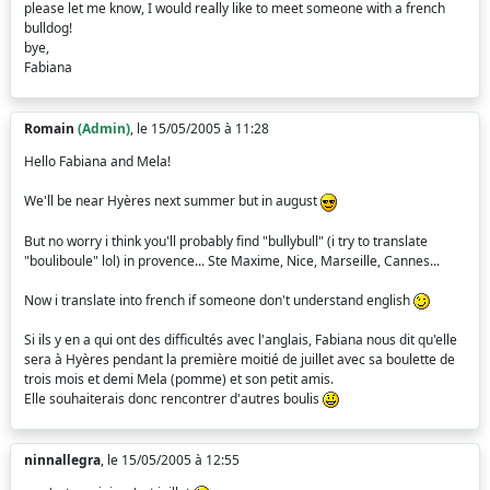
please let me know, I would really like to meet someone with a french
bulldog!
bye,
Fabiana
Romain
(Admin)
, le 15/05/2005 à 11:28
Hello Fabiana and Mela!
We'll be near Hyères next summer but in august
But no worry i think you'll probably find "bullybull" (i try to translate
"bouliboule" lol) in provence... Ste Maxime, Nice, Marseille, Cannes...
Now i translate into french if someone don't understand english
Si ils y en a qui ont des difficultés avec l'anglais, Fabiana nous dit qu'elle
sera à Hyères pendant la première moitié de juillet avec sa boulette de
trois mois et demi Mela (pomme) et son petit amis.
Elle souhaiterais donc rencontrer d'autres boulis
ninnallegra
, le 15/05/2005 à 12:55