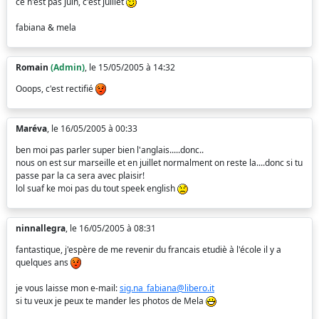
ce n'est pas juin, c'est juillet
fabiana & mela
Romain
(Admin)
, le 15/05/2005 à 14:32
Ooops, c'est rectifié
Maréva
, le 16/05/2005 à 00:33
ben moi pas parler super bien l'anglais.....donc..
nous on est sur marseille et en juillet normalment on reste la....donc si tu
passe par la ca sera avec plaisir!
lol suaf ke moi pas du tout speek english
ninnallegra
, le 16/05/2005 à 08:31
fantastique, j'espère de me revenir du francais etudiè à l'école il y a
quelques ans
je vous laisse mon e-mail:
sig.na_fabiana@libero.it
si tu veux je peux te mander les photos de Mela