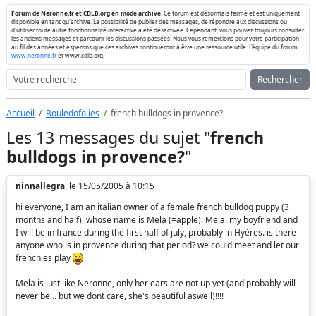
Forum de Neronne.fr et CDLB.org en mode archive
. Ce forum est désormais fermé et est uniquement
disponible en tant qu'archive. La possibilité de publier des messages, de répondre aux discussions ou
d'utiliser toute autre fonctionnalité interactive a été désactivée. Cependant, vous pouvez toujours consulter
les anciens messages et parcourir les discussions passées. Nous vous remercions pour votre participation
au fil des années et espérons que ces archives continueront à être une ressource utile. L'équipe du forum
www.neronne.fr
et www.cdlb.org.
Rechercher
Accueil
Bouledofolies
french bulldogs in provence?
Les 13 messages du sujet "
french
bulldogs in provence?
"
ninnallegra
, le 15/05/2005 à 10:15
hi everyone, I am an italian owner of a female french bulldog puppy (3
months and half), whose name is Mela (=apple). Mela, my boyfriend and
I will be in france during the first half of july, probably in Hyères. is there
anyone who is in provence during that period? we could meet and let our
frenchies play
Mela is just like Neronne, only her ears are not up yet (and probably will
never be... but we dont care, she's beautiful aswell)!!!!