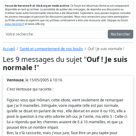
Forum de Neronne.fr et CDLB.org en mode archive
. Ce forum est désormais fermé et est uniquement
disponible en tant qu'archive. La possibilité de publier des messages, de répondre aux discussions ou
d'utiliser toute autre fonctionnalité interactive a été désactivée. Cependant, vous pouvez toujours consulter
les anciens messages et parcourir les discussions passées. Nous vous remercions pour votre participation
au fil des années et espérons que ces archives continueront à être une ressource utile. L'équipe du forum
www.neronne.fr
et www.cdlb.org.
Rechercher
Accueil
Santé et comportement de nos boulis
Ouf ! Je suis normale !
Les 9 messages du sujet "
Ouf ! Je suis
normale !
"
Ventouse
, le 15/05/2005 à 10:16
C'est Ventouse qui raconte :
Figurez-vous que môman, cette idiote, vient seulement de remarquer
que j'ai 9 mamelles. Intriguée, voire inquiète (elle est pas normale,
qu'elle se disait en parlant de moi , elle devrait en avoir 8 ou 10!), elle a
posé la question à ma véto adorée (eh oui, je l'aime, ma véto !) : Celle-ci
lui a répondu que les chiennes avaient de 6 à 10 mamelles, et que ça
pouvait être un nombre impair.
Bon, la v'là rassurée, mais j'vous jure, faut être un peu tapée pour