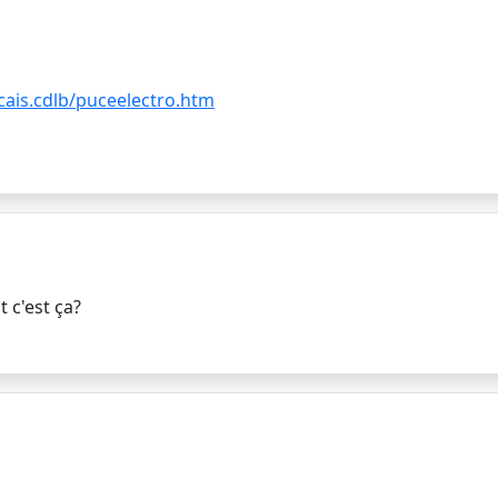
ais.cdlb/puceelectro.htm
t c'est ça?