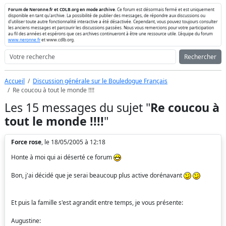
Forum de Neronne.fr et CDLB.org en mode archive
. Ce forum est désormais fermé et est uniquement
disponible en tant qu'archive. La possibilité de publier des messages, de répondre aux discussions ou
d'utiliser toute autre fonctionnalité interactive a été désactivée. Cependant, vous pouvez toujours consulter
les anciens messages et parcourir les discussions passées. Nous vous remercions pour votre participation
au fil des années et espérons que ces archives continueront à être une ressource utile. L'équipe du forum
www.neronne.fr
et www.cdlb.org.
Rechercher
Accueil
Discussion générale sur le Bouledogue Français
Re coucou à tout le monde !!!!
Les 15 messages du sujet "
Re coucou à
tout le monde !!!!
"
Force rose
, le 18/05/2005 à 12:18
Honte à moi qui ai déserté ce forum
Bon, j'ai décidé que je serai beaucoup plus active dorénavant
Et puis la famille s'est agrandit entre temps, je vous présente:
Augustine: