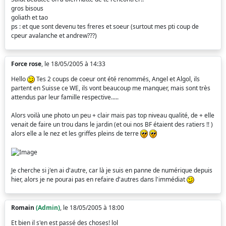
gros bisous
goliath et tao
ps : et que sont devenu tes freres et soeur (surtout mes pti coup de
cpeur avalanche et andrew???)
Force rose
, le 18/05/2005 à 14:33
Hello
Tes 2 coups de coeur ont été renommés, Angel et Algol, ils
partent en Suisse ce WE, ils vont beaucoup me manquer, mais sont très
attendus par leur famille respective.....
Alors voilà une photo un peu + clair mais pas top niveau qualité, de + elle
venait de faire un trou dans le jardin (et oui nos BF étaient des ratiers !! )
alors elle a le nez et les griffes pleins de terre
Je cherche si j'en ai d'autre, car là je suis en panne de numérique depuis
hier, alors je ne pourai pas en refaire d'autres dans l'immédiat
Romain
(Admin)
, le 18/05/2005 à 18:00
Et bien il s'en est passé des choses! lol