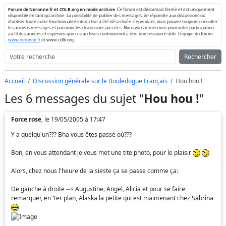
Forum de Neronne.fr et CDLB.org en mode archive
. Ce forum est désormais fermé et est uniquement
disponible en tant qu'archive. La possibilité de publier des messages, de répondre aux discussions ou
d'utiliser toute autre fonctionnalité interactive a été désactivée. Cependant, vous pouvez toujours consulter
les anciens messages et parcourir les discussions passées. Nous vous remercions pour votre participation
au fil des années et espérons que ces archives continueront à être une ressource utile. L'équipe du forum
www.neronne.fr
et www.cdlb.org.
Rechercher
Accueil
Discussion générale sur le Bouledogue Français
Hou hou !
Les 6 messages du sujet "
Hou hou !
"
Force rose
, le 19/05/2005 à 17:47
Y a quelqu'un??? Bha vous êtes passé où???
Bon, en vous attendant je vous met une tite photo, pour le plaisir
Alors, chez nous l'heure de la sieste ça se passe comme ça:
De gauche à droite --> Augustine, Angel, Alicia et pour se faire
remarquer, en 1er plan, Alaska la petite qui est maintenant chez Sabrina