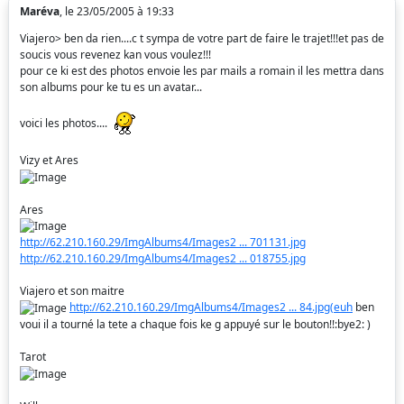
Maréva
, le 23/05/2005 à 19:33
Viajero> ben da rien....c t sympa de votre part de faire le trajet!!!et pas de
soucis vous revenez kan vous voulez!!!
pour ce ki est des photos envoie les par mails a romain il les mettra dans
son albums pour ke tu es un avatar...
voici les photos....
Vizy et Ares
Ares
http://62.210.160.29/ImgAlbums4/Images2 ... 701131.jpg
http://62.210.160.29/ImgAlbums4/Images2 ... 018755.jpg
Viajero et son maitre
http://62.210.160.29/ImgAlbums4/Images2 ... 84.jpg(euh
ben
voui il a tourné la tete a chaque fois ke g appuyé sur le bouton!!:bye2: )
Tarot