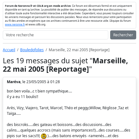
Forum de Neronne.fr et CDLB.org en mode archive
. Ce forum est désormais fermé et est uniquement
disponible en tant qu'archive. La possibilité de publier des messages, de répondre aux discussions ou
d'utiliser toute autre fonctionnalité interactive a été désactivée. Cependant, vous pouvez toujours consulter
les anciens messages et parcourir les discussions passées. Nous vous remercions pour votre participation
au fil des années et espérons que ces archives continueront à être une ressource utile. L'équipe du forum
www.neronne.fr
et www.cdlb.org.
Rechercher
Accueil
Bouledofolies
Marseille, 22 mai 2005 [Reportage]
Les 19 messages du sujet "
Marseille,
22 mai 2005 [Reportage]
"
Maréva
, le 23/05/2005 à 01:28
bon ben voila...c t bien sympathique....
il y a eu 11 boulis!!
Arès, Vizy, Viajero, Tarot, Marcel, Théo et peggy,Willow, Réglisse ,Taz et
Taïga.....
des biscroks.....des gateau et boissons...des discussions...des
calins....quelques accrocs (mais sans importances!!)...des courses.....des
pipis sur les sacs!!!(
)....des batons envoyés -ramenés....et des