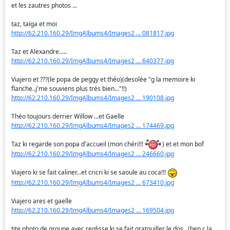
et les zautres photos ...
taz, taïga et moi
http://62.210.160.29/ImgAlbums4/Images2 ... 081817.jpg
Taz et Alexandre.....
http://62.210.160.29/ImgAlbums4/Images2 ... 640377.jpg
Viajero et ???(le popa de peggy et théo)(desolée "g la memoire ki
flanche..j'me souviens plus trés bien..."!!)
http://62.210.160.29/ImgAlbums4/Images2 ... 190108.jpg
Théo toujours derrier Willow ...et Gaelle
http://62.210.160.29/ImgAlbums4/Images2 ... 174469.jpg
Taz ki regarde son popa d'accueil (mon chéri!!!
) et et mon bof
http://62.210.160.29/ImgAlbums4/Images2 ... 246660.jpg
Viajero ki se fait caliner...et cricri ki se saoule au coca!!!
http://62.210.160.29/ImgAlbums4/Images2 ... 673410.jpg
Viajero ares et gaelle
http://62.210.160.29/ImgAlbums4/Images2 ... 169504.jpg
tite photo de groupe avec reglisse ki se fait gratouiller le dos...(ben c la