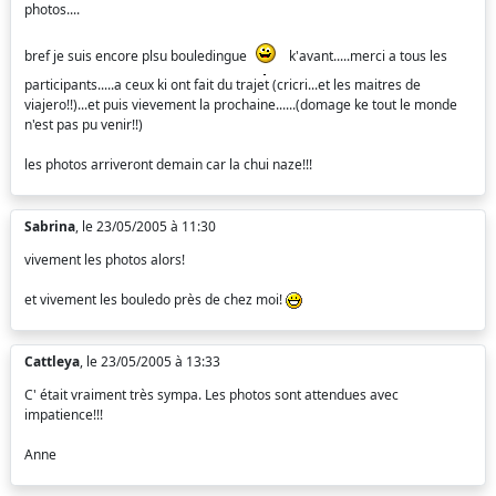
photos....
bref je suis encore plsu bouledingue
k'avant.....merci a tous les
participants.....a ceux ki ont fait du trajet (cricri...et les maitres de
viajero!!)...et puis vievement la prochaine......(domage ke tout le monde
n'est pas pu venir!!)
les photos arriveront demain car la chui naze!!!
Sabrina
, le 23/05/2005 à 11:30
vivement les photos alors!
et vivement les bouledo près de chez moi!
Cattleya
, le 23/05/2005 à 13:33
C' était vraiment très sympa. Les photos sont attendues avec
impatience!!!
Anne