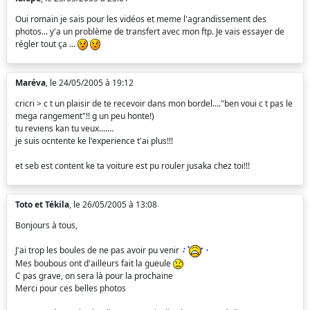
Oui romain je sais pour les vidéos et meme l'agrandissement des
photos... y'a un problème de transfert avec mon ftp. Je vais essayer de
régler tout ça ...
Maréva
, le 24/05/2005 à 19:12
cricri > c t un plaisir de te recevoir dans mon bordel...."ben voui c t pas le
mega rangement"!! g un peu honte!)
tu reviens kan tu veux.......
je suis ocntente ke l'experience t'ai plus!!!
et seb est content ke ta voiture est pu rouler jusaka chez toi!!!
Toto et Tékila
, le 26/05/2005 à 13:08
Bonjours à tous,
J'ai trop les boules de ne pas avoir pu venir
Mes boubous ont d'ailleurs fait la gueule
C pas grave, on sera là pour la prochaine
Merci pour ces belles photos