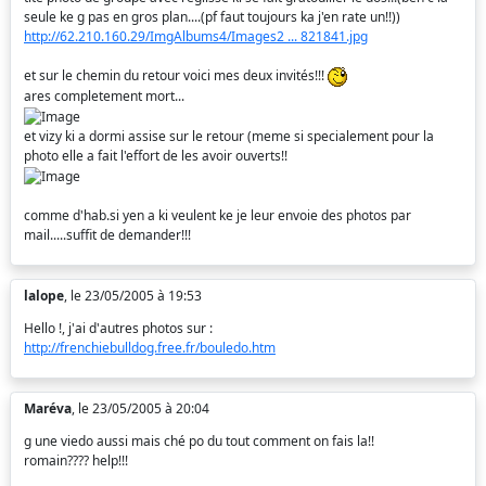
seule ke g pas en gros plan....(pf faut toujours ka j'en rate un!!))
http://62.210.160.29/ImgAlbums4/Images2 ... 821841.jpg
et sur le chemin du retour voici mes deux invités!!!
ares completement mort...
et vizy ki a dormi assise sur le retour (meme si specialement pour la
photo elle a fait l'effort de les avoir ouverts!!
comme d'hab.si yen a ki veulent ke je leur envoie des photos par
mail.....suffit de demander!!!
lalope
, le 23/05/2005 à 19:53
Hello !, j'ai d'autres photos sur :
http://frenchiebulldog.free.fr/bouledo.htm
Maréva
, le 23/05/2005 à 20:04
g une viedo aussi mais ché po du tout comment on fais la!!
romain???? help!!!