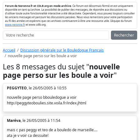
Forum de Neronne.fr et CDLB.org en mode archive
. Ce forum est désormais fermé et est uniquement
disponible en tant qu'archive. La possibilité de publier des messages, de répondre aux discussions ou
d'utiliser toute autre fonctionnalité interactive a été désactivée. Cependant, vous pouvez toujours consulter
les anciens messages et parcourir les discussions passées. Nous vous remercions pour votre participation
au fil des années et espérons que ces archives continueront à être une ressource utile. L'équipe du forum
www.neronne.fr
et www.cdlb.org.
Rechercher
Accueil
Discussion générale sur le Bouledogue Français
nouvelle page perso sur les boule a voir
Les 8 messages du sujet "
nouvelle
page perso sur les boule a voir
"
PEGGYTEO
, le 26/05/2005 à 10:55
nouvelle page perso bbouledogue a voir
http://peggyteoboulies.site.voila.fr/index.jhtml
Maréva
, le 26/05/2005 à 11:54
mais c pas peggy et teo de a bouledo de marseille....
ata je v voir ca dessuite!