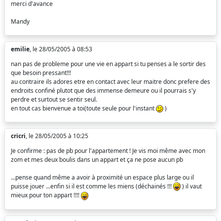
merci d'avance
Mandy
emilie
, le 28/05/2005 à 08:53
nan pas de probleme pour une vie en appart si tu penses a le sortir des
que besoin pressant!!!
au contraire ils adores etre en contact avec leur maitre donc prefere des
endroits confiné plutot que des immense demeure ou il pourrais s'y
perdre et surtout se sentir seul.
en tout cas bienvenue a toi(toute seule pour l'instant
)
cricri
, le 28/05/2005 à 10:25
Je confirme : pas de pb pour l'appartement ! Je vis moi même avec mon
zom et mes deux boulis dans un appart et ça ne pose aucun pb
...pense quand même a avoir à proximité un espace plus large ou il
puisse jouer ...enfin si il est comme les miens (déchainés !!!
) il vaut
mieux pour ton appart !!!!