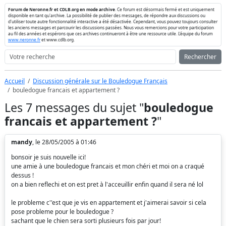
Forum de Neronne.fr et CDLB.org en mode archive
. Ce forum est désormais fermé et est uniquement
disponible en tant qu'archive. La possibilité de publier des messages, de répondre aux discussions ou
d'utiliser toute autre fonctionnalité interactive a été désactivée. Cependant, vous pouvez toujours consulter
les anciens messages et parcourir les discussions passées. Nous vous remercions pour votre participation
au fil des années et espérons que ces archives continueront à être une ressource utile. L'équipe du forum
www.neronne.fr
et www.cdlb.org.
Rechercher
Accueil
Discussion générale sur le Bouledogue Français
bouledogue francais et appartement ?
Les 7 messages du sujet "
bouledogue
francais et appartement ?
"
mandy
, le 28/05/2005 à 01:46
bonsoir je suis nouvelle ici!
une amie à une bouledogue francais et mon chéri et moi on a craqué
dessus !
on a bien reflechi et on est pret à l'acceuillir enfin quand il sera né lol
le probleme c''est que je vis en appartement et j'aimerai savoir si cela
pose probleme pour le bouledogue ?
sachant que le chien sera sorti plusieurs fois par jour!