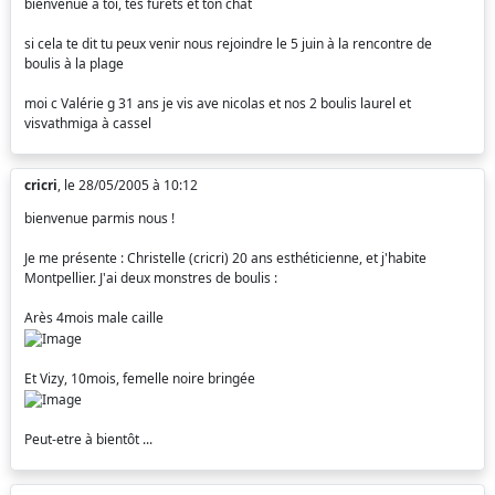
bienvenue à toi, tes furets et ton chat
si cela te dit tu peux venir nous rejoindre le 5 juin à la rencontre de
boulis à la plage
moi c Valérie g 31 ans je vis ave nicolas et nos 2 boulis laurel et
visvathmiga à cassel
cricri
, le 28/05/2005 à 10:12
bienvenue parmis nous !
Je me présente : Christelle (cricri) 20 ans esthéticienne, et j'habite
Montpellier. J'ai deux monstres de boulis :
Arès 4mois male caille
Et Vizy, 10mois, femelle noire bringée
Peut-etre à bientôt ...