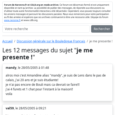
Forum de Neronne.fr et CDLB.org en mode archive
. Ce forum est désormais fermé et est uniquement
disponible en tant qu'archive. La possibilité de publier des messages, de répondre aux discussions ou
d'utiliser toute autre fonctionnalité interactive a été désactivée. Cependant, vous pouvez toujours consulter
les anciens messages et parcourir les discussions passées. Nous vous remercions pour votre participation
au fil des années et espérons que ces archives continueront à être une ressource utile. L'équipe du forum
www.neronne.fr
et www.cdlb.org.
Rechercher
Accueil
Discussion générale sur le Bouledogue Français
je me presente !
Les 12 messages du sujet "
je me
presente !
"
mandy
, le 28/05/2005 à 01:48
alros moi c'est Amandine alias "mandy", je suis de Lens dans le pas de
calais, j'ai 20 ans et je suis étudiante!
je n'ai pas encore de Bouli mais ca devrait se faire!!!
j'ai 4 furets et 1 chat pour l'instant à la maison!!
voila
val59
, le 28/05/2005 à 09:21