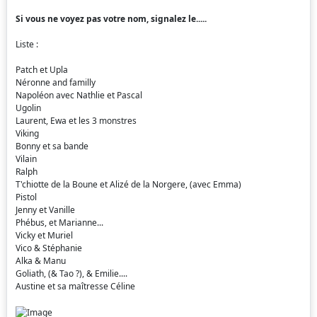
Si vous ne voyez pas votre nom, signalez le.....
Liste :
Patch et Upla
Néronne and familly
Napoléon avec Nathlie et Pascal
Ugolin
Laurent, Ewa et les 3 monstres
Viking
Bonny et sa bande
Vilain
Ralph
T'chiotte de la Boune et Alizé de la Norgere, (avec Emma)
Pistol
Jenny et Vanille
Phébus, et Marianne...
Vicky et Muriel
Vico & Stéphanie
Alka & Manu
Goliath, (& Tao ?), & Emilie....
Austine et sa maîtresse Céline