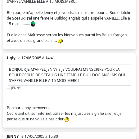
S'APPEL VANILLE ELLE A 15 MOIS.MERCI
Bonjour, je m'appelle Jenny et je voudrais m'inscrire pour la Bouledofolie
de Sceaux? J'ai une femelle Bulldog anglais qui s'appelle VANILLE. Elle a
15 mois..........
Et elle et sa Maîtresse seront les bienvenues parmi les Boulis français...
et avec un très grand plaisir...
Ugly
, le 17/06/2005 à 14:41
BONJOUR JE M'APPEL JENNY E JE VOUDRAI M'INSCRIRE POUR LA
BOULDOFOLIE DE SCEAU G UNE FEMELLE BULLDOG ANGLAIS QUI
S'APPEL VANILLE ELLE A 15 MOIS.MERCI
JENNY
Bonjour Jenny, bienvenue.
Ceci étant dit, sur internet utiliser les majuscules signifie crier, et je
pense que tu ne voulais pas crier
JENNY
, le 17/06/2005 à 15:30