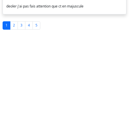
deoler j'ai pas fais attention que ct en majuscule
1
2
3
4
5