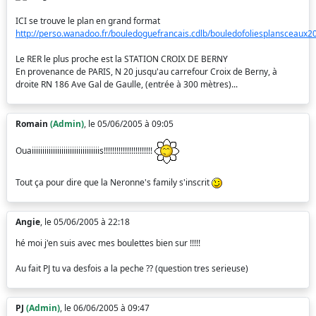
ICI se trouve le plan en grand format
http://perso.wanadoo.fr/bouledoguefrancais.cdlb/bouledofoliesplansceaux2
Le RER le plus proche est la STATION CROIX DE BERNY
En provenance de PARIS, N 20 jusqu'au carrefour Croix de Berny, à
droite RN 186 Ave Gal de Gaulle, (entrée à 300 mètres)...
Romain
(Admin)
, le 05/06/2005 à 09:05
Ouaiiiiiiiiiiiiiiiiiiiiiiiiiiiiiiiis!!!!!!!!!!!!!!!!!!!!!!!
Tout ça pour dire que la Neronne's family s'inscrit
Angie
, le 05/06/2005 à 22:18
hé moi j'en suis avec mes boulettes bien sur !!!!!
Au fait PJ tu va desfois a la peche ?? (question tres serieuse)
PJ
(Admin)
, le 06/06/2005 à 09:47