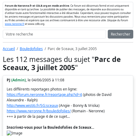
Forum de Neronne.fr et CDLB.org en mode archive
. Ce forum est désormais fermé et est uniquement
disponible en tant qu'archive. La possibilité de publier des messages, de répondre aux discussions ou
d'utiliser toute autre fonctionnalité interactive a été désactivée. Cependant, vous pouvez toujours consulter
les anciens messages et parcourir les discussions passées. Nous vous remercions pour votre participation
au fil des années et espérons que ces archives continueront à être une ressource utile. L'équipe du forum
www.neronne.fr
et www.cdlb.org.
Rechercher
Accueil
Bouledofolies
Parc de Sceaux, 3 juillet 2005
Les 112 messages du sujet "
Parc de
Sceaux, 3 juillet 2005
"
PJ
(Admin)
, le 04/06/2005 à 11:08
Les différents reportages photos en ligne:
https://forum.neronne.fr/reportage.php?id=4
(photos de David
Alexandre - Ralph)
http://www.wistiti.fr/SG:sceaux
(Angie - Bonny & Vriska)
https://www.neronne.fr/bouledofolies/
(Romain - Neronne)
+++ à partir de la page 4 de ce sujet...
Inscrivez-vous pour la Bouledofolies de Sceaux...