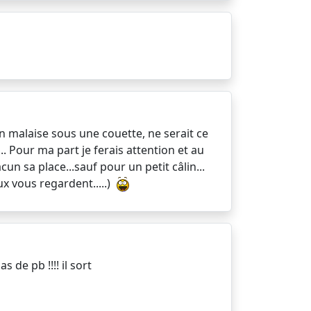
un malaise sous une couette, ne serait ce
... Pour ma part je ferais attention et au
un sa place...sauf pour un petit câlin...
ux vous regardent.....)
 de pb !!!! il sort