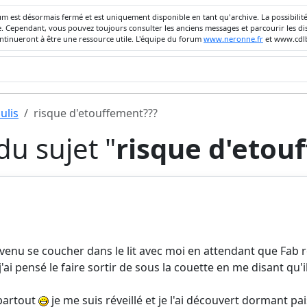
um est désormais fermé et est uniquement disponible en tant qu'archive. La possibili
ivée. Cependant, vous pouvez toujours consulter les anciens messages et parcourir les
ontinueront à être une ressource utile. L'équipe du forum
www.neronne.fr
et www.cdlb
ulis
risque d'etouffement???
u sujet "
risque d'etou
 venu se coucher dans le lit avec moi en attendant que Fab re
j'ai pensé le faire sortir de sous la couette en me disant qu'
 partout
je me suis réveillé et je l'ai découvert dormant p