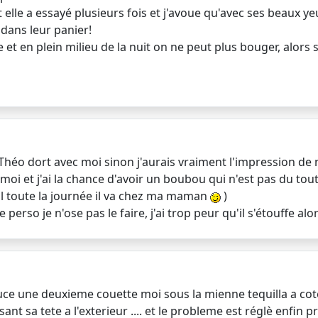
t elle a essayé plusieurs fois et j'avoue qu'avec ses beaux ye
 dans leur panier!
 et en plein milieu de la nuit on ne peut plus bouger, alors 
s Théo dort avec moi sinon j'aurais vraiment l'impression de
c moi et j'ai la chance d'avoir un boubou qui n'est pas du to
eul toute la journée il va chez ma maman
)
 perso je n'ose pas le faire, j'ai trop peur qu'il s'étouffe al
atuce une deuxieme couette moi sous la mienne tequilla a co
nt sa tete a l'exterieur .... et le probleme est réglè enfin presq