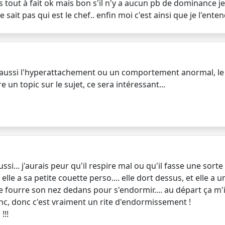
 tout à fait ok mais bon s'il n'y a aucun pb de dominance je
ne sait pas qui est le chef.. enfin moi c'est ainsi que je l'entend
 a aussi l'hyperattachement ou un comportement anormal, le c
 un topic sur le sujet, ce sera intéressant...
ssi... j'aurais peur qu'il respire mal ou qu'il fasse une sorte
elle a sa petite couette perso.... elle dort dessus, et elle a
e fourre son nez dedans pour s'endormir.... au départ ça m'in
anc, donc c'est vraiment un rite d'endormissement !
!!!