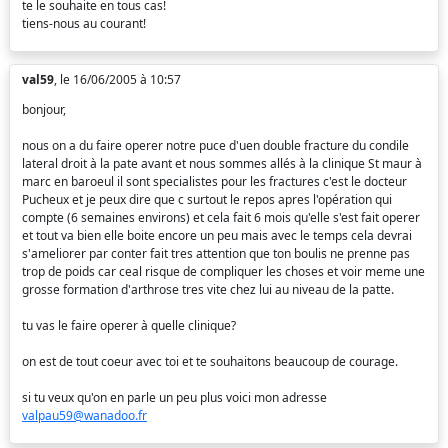
te le souhaite en tous cas!
tiens-nous au courant!
val59
, le 16/06/2005 à 10:57
bonjour,
nous on a du faire operer notre puce d'uen double fracture du condile
lateral droit à la pate avant et nous sommes allés à la clinique St maur à
marc en baroeul il sont specialistes pour les fractures c'est le docteur
Pucheux et je peux dire que c surtout le repos apres l'opération qui
compte (6 semaines environs) et cela fait 6 mois qu'elle s'est fait operer
et tout va bien elle boite encore un peu mais avec le temps cela devrai
s'ameliorer par conter fait tres attention que ton boulis ne prenne pas
trop de poids car ceal risque de compliquer les choses et voir meme une
grosse formation d'arthrose tres vite chez lui au niveau de la patte.
tu vas le faire operer à quelle clinique?
on est de tout coeur avec toi et te souhaitons beaucoup de courage.
si tu veux qu'on en parle un peu plus voici mon adresse
valpau59@wanadoo.fr