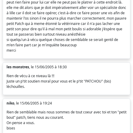
peut rien faire pour lui car elle ne peut pas le platrer à cette endroit là.
elle me dit alors que je doit impérativement aller voir un spécialiste donc
à lille car il doit se faire opérer, c'est-à-dire ce faire poser une vis afin de
maintenir l'os sinon il ne pourra plus marcher correctement. mon pauvre
petit Patch qui à meme étonné la vétérinaire car il n'a pas lacher une
petit son pour dire qu'il à mal mon petit boulis si adorable j'éspère que
tout se passeras bien surtout niveau anésthésie
si quelqu'un à vécu quelque choses de semblable se serait gentil de
m'en faire part car je m'inquiète beaucoup
merci
les monstres
, le 15/06/2005 à 18:30
Rien de vécu à ce niveau là !!!
Juste un p'tit soutien moral pour vous et le p'tit "PATCHOU" (bis)
léchouilles.
niko
, le 15/06/2005 à 19:24
Rien de semblable mais nous sommes de tout coeur avec toi et ton "petit
bout" patch, tiens nous au courant.
On pense a vous.
bises