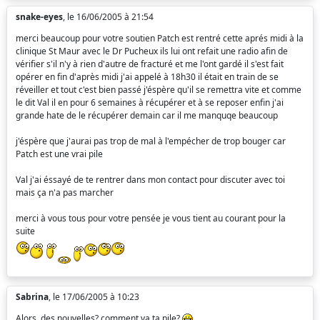
snake-eyes
, le 16/06/2005 à 21:54
merci beaucoup pour votre soutien Patch est rentré cette aprés midi à la
clinique St Maur avec le Dr Pucheux ils lui ont refait une radio afin de
vérifier s'il n'y à rien d'autre de fracturé et me l'ont gardé il s'est fait
opérer en fin d'après midi j'ai appelé à 18h30 il était en train de se
réveiller et tout c'est bien passé j'éspère qu'il se remettra vite et comme
le dit Val il en pour 6 semaines à récupérer et à se reposer enfin j'ai
grande hate de le récupérer demain car il me manquqe beaucoup
j'éspère que j'aurai pas trop de mal à l'empécher de trop bouger car
Patch est une vrai pile
Val j'ai éssayé de te rentrer dans mon contact pour discuter avec toi
mais ça n'a pas marcher
merci à vous tous pour votre pensée je vous tient au courant pour la
suite
Sabrina
, le 17/06/2005 à 10:23
Alors, des nouvelles? comment va ta pile?