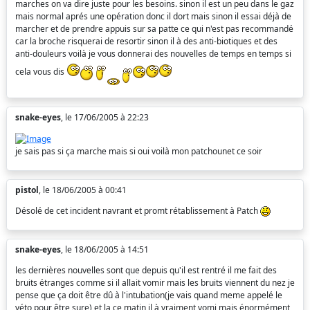
marches on va dire juste pour les besoins. sinon il est un peu dans le gaz
mais normal aprés une opération donc il dort mais sinon il essai déjà de
marcher et de prendre appuis sur sa patte ce qui n'est pas recommandé
car la broche risquerai de resortir sinon il à des anti-biotiques et des
anti-douleurs voilà je vous donnerai des nouvelles de temps en temps si
cela vous dis
snake-eyes
, le 17/06/2005 à 22:23
je sais pas si ça marche mais si oui voilà mon patchounet ce soir
pistol
, le 18/06/2005 à 00:41
Désolé de cet incident navrant et promt rétablissement à Patch
snake-eyes
, le 18/06/2005 à 14:51
les dernières nouvelles sont que depuis qu'il est rentré il me fait des
bruits étranges comme si il allait vomir mais les bruits viennent du nez je
pense que ça doit être dû à l'intubation(je vais quand meme appelé le
véto pour être sure) et la ce matin il à vraiment vomi mais énormément