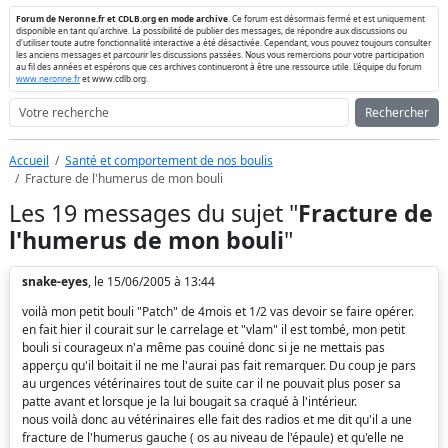
Forum de Neronne.fr et CDLB.org en mode archive
. Ce forum est désormais fermé et est uniquement
disponible en tant qu'archive. La possibilité de publier des messages, de répondre aux discussions ou
d'utiliser toute autre fonctionnalité interactive a été désactivée. Cependant, vous pouvez toujours consulter
les anciens messages et parcourir les discussions passées. Nous vous remercions pour votre participation
au fil des années et espérons que ces archives continueront à être une ressource utile. L'équipe du forum
www.neronne.fr
et www.cdlb.org.
Rechercher
Accueil
Santé et comportement de nos boulis
Fracture de l'humerus de mon bouli
Les 19 messages du sujet "
Fracture de
l'humerus de mon bouli
"
snake-eyes
, le 15/06/2005 à 13:44
voilà mon petit bouli "Patch" de 4mois et 1/2 vas devoir se faire opérer.
en fait hier il courait sur le carrelage et "vlam" il est tombé, mon petit
bouli si courageux n'a même pas couiné donc si je ne mettais pas
apperçu qu'il boitait il ne me l'aurai pas fait remarquer. Du coup je pars
au urgences vétérinaires tout de suite car il ne pouvait plus poser sa
patte avant et lorsque je la lui bougait sa craqué à l'intérieur.
nous voilà donc au vétérinaires elle fait des radios et me dit qu'il a une
fracture de l'humerus gauche ( os au niveau de l'épaule) et qu'elle ne