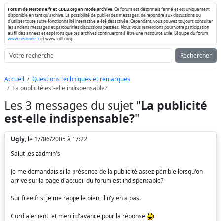
Forum de Neronne.fr et CDLB.org en mode archive
. Ce forum est désormais fermé et est uniquement
disponible en tant qu'archive. La possibilité de publier des messages, de répondre aux discussions ou
d'utiliser toute autre fonctionnalité interactive a été désactivée. Cependant, vous pouvez toujours consulter
les anciens messages et parcourir les discussions passées. Nous vous remercions pour votre participation
au fil des années et espérons que ces archives continueront à être une ressource utile. L'équipe du forum
www.neronne.fr
et www.cdlb.org.
Rechercher
Accueil
Questions techniques et remarques
La publicité est-elle indispensable?
Les 3 messages du sujet "
La publicité
est-elle indispensable?
"
Ugly
, le 17/06/2005 à 17:22
Salut les zadmin's
Je me demandais si la présence de la publicité assez pénible lorsqu'on
arrive sur la page d'accueil du forum est indispensable?
Sur free.fr si je me rappelle bien, il n'y en a pas.
Cordialement, et merci d'avance pour la réponse