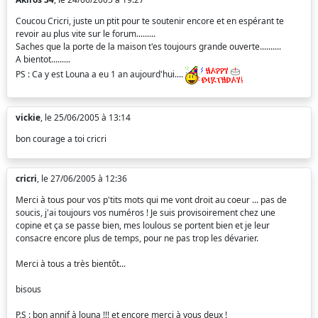
Coucou Cricri, juste un ptit pour te soutenir encore et en espérant te
revoir au plus vite sur le forum.........
Saches que la porte de la maison t'es toujours grande ouverte..........
A bientot.........
PS : Ca y est Louna a eu 1 an aujourd'hui....
vickie
, le 25/06/2005 à 13:14
bon courage a toi cricri
cricri
, le 27/06/2005 à 12:36
Merci à tous pour vos p'tits mots qui me vont droit au coeur ... pas de
soucis, j'ai toujours vos numéros ! Je suis provisoirement chez une
copine et ça se passe bien, mes loulous se portent bien et je leur
consacre encore plus de temps, pour ne pas trop les dévarier.
Merci à tous a très bientôt...
bisous
P.S : bon annif à louna !!! et encore merci à vous deux !