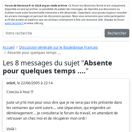
Forum de Neronne.fr et CDLB.org en mode archive
. Ce forum est désormais fermé et est uniquement
disponible en tant qu'archive. La possibilité de publier des messages, de répondre aux discussions ou
d'utiliser toute autre fonctionnalité interactive a été désactivée. Cependant, vous pouvez toujours consulter
les anciens messages et parcourir les discussions passées. Nous vous remercions pour votre participation
au fil des années et espérons que ces archives continueront à être une ressource utile. L'équipe du forum
www.neronne.fr
et www.cdlb.org.
Rechercher
Accueil
Discussion générale sur le Bouledogue Français
Absente pour quelques temps ....
Les 8 messages du sujet "
Absente
pour quelques temps ....
"
cricri
, le 22/06/2005 à 22:14
Coucou à tous !!!
Juste un p'tit mot pour vous dire que je ne serai pas très présente dans
les semaines qui vont suivre.... une séparation, qui engendre un
déménagement ... Je consulterai le forum du travail, en attendant de
retrouver un chez moi et de récupérer mon ordi !
Voilà !