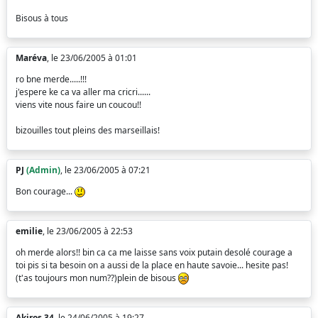
Bisous à tous
Maréva
, le 23/06/2005 à 01:01
ro bne merde.....!!!
j'espere ke ca va aller ma cricri......
viens vite nous faire un coucou!!
bizouilles tout pleins des marseillais!
PJ
(Admin)
, le 23/06/2005 à 07:21
Bon courage...
emilie
, le 23/06/2005 à 22:53
oh merde alors!! bin ca ca me laisse sans voix putain desolé courage a
toi pis si ta besoin on a aussi de la place en haute savoie... hesite pas!
(t'as toujours mon num??)plein de bisous
Akiros 34
, le 24/06/2005 à 19:27