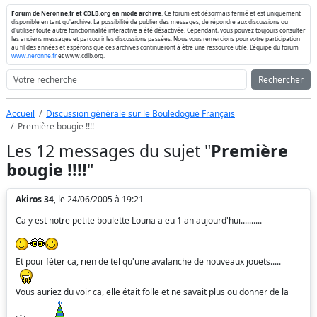
Forum de Neronne.fr et CDLB.org en mode archive
. Ce forum est désormais fermé et est uniquement
disponible en tant qu'archive. La possibilité de publier des messages, de répondre aux discussions ou
d'utiliser toute autre fonctionnalité interactive a été désactivée. Cependant, vous pouvez toujours consulter
les anciens messages et parcourir les discussions passées. Nous vous remercions pour votre participation
au fil des années et espérons que ces archives continueront à être une ressource utile. L'équipe du forum
www.neronne.fr
et www.cdlb.org.
Rechercher
Accueil
Discussion générale sur le Bouledogue Français
Première bougie !!!!
Les 12 messages du sujet "
Première
bougie !!!!
"
Akiros 34
, le 24/06/2005 à 19:21
Ca y est notre petite boulette Louna a eu 1 an aujourd'hui..........
Et pour féter ca, rien de tel qu'une avalanche de nouveaux jouets.....
Vous auriez du voir ca, elle était folle et ne savait plus ou donner de la