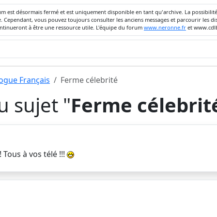
um est désormais fermé et est uniquement disponible en tant qu'archive. La possibili
ivée. Cependant, vous pouvez toujours consulter les anciens messages et parcourir les
ontinueront à être une ressource utile. L'équipe du forum
www.neronne.fr
et www.cdlb
dogue Français
Ferme célebrité
 sujet "
Ferme célebrit
 Tous à vos télé !!!