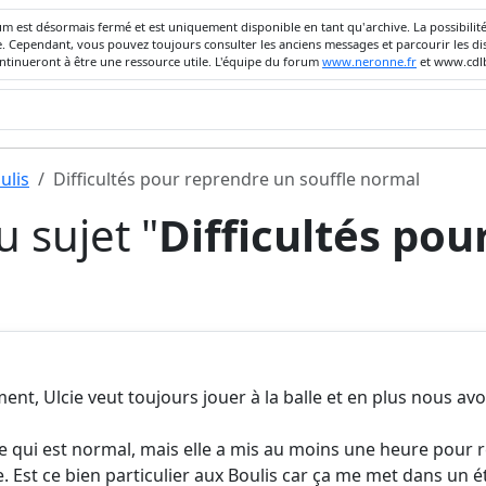
um est désormais fermé et est uniquement disponible en tant qu'archive. La possibili
ivée. Cependant, vous pouvez toujours consulter les anciens messages et parcourir les
ontinueront à être une ressource utile. L'équipe du forum
www.neronne.fr
et www.cdlb
ulis
Difficultés pour reprendre un souffle normal
 sujet "
Difficultés pou
ment, Ulcie veut toujours jouer à la balle et en plus nous av
ce qui est normal, mais elle a mis au moins une heure pour 
ète. Est ce bien particulier aux Boulis car ça me met dans un é