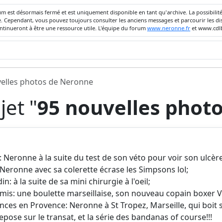
um est désormais fermé et est uniquement disponible en tant qu'archive. La possibili
ivée. Cependant, vous pouvez toujours consulter les anciens messages et parcourir les
ontinueront à être une ressource utile. L'équipe du forum
www.neronne.fr
et www.cdlb
elles photos de Neronne
et "
95 nouvelles phot
 Neronne à la suite du test de son véto pour voir son ulcère
Neronne avec sa colerette écrase les Simpsons lol;
: à la suite de sa mini chirurgie à l'oeil;
mis: une boulette marseillaise, son nouveau copain boxer V
es en Provence: Neronne à St Tropez, Marseille, qui boit so
repose sur le transat, et la série des bandanas of course!!!