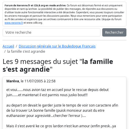
Forum de Neronne.fr et CDLB.org en mode archive
. Ce forum est désormais fermé et est uniquement
disponible en tant qu'archive. La possibilité de publier des messages, de répondre aux discussions ou
d'utiliser toute autre fonctionnalité interactive a été désactivée. Cependant, vous pouvez toujours consulter
les anciens messages et parcourir les discussions passées. Nous vous remercions pour votre participation
au fil des années et espérons que ces archives continueront à être une ressource utile. L'équipe du forum
www.neronne.fr
et www.cdlb.org.
Rechercher
Accueil
Discussion générale sur le Bouledogue Français
la famille s'est agrandie
Les 9 messages du sujet "
la famille
s'est agrandie
"
Maréva
, le 11/07/2005 à 22:58
et voui.......nous avion taz en accueil pour le rescue depuis debut
juin.......et maintenat il est parmis nous jusko bout!!!
au depart on devait le garder juste le temps de voir son caractere afin
de lui trouver LA bonne famille (puisk monsieur aurait du etre
euthanasier pour agresivité...chercher l'erreur )....
Mais il s'est averé ke ce gros lardon n'est kun amour (enfin presk...ya