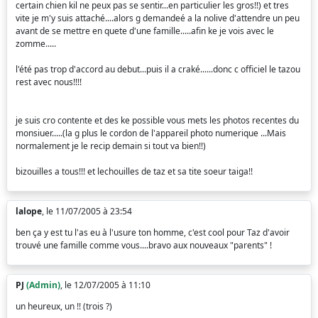
certain chien kil ne peux pas se sentir...en particulier les gros!!) et tres
vite je m'y suis attaché....alors g demandeé a la nolive d'attendre un peu
avant de se mettre en quete d'une famille.....afin ke je vois avec le
zomme.....
l'été pas trop d'accord au debut...puis il a craké......donc c officiel le tazou
rest avec nous!!!!
je suis cro contente et des ke possible vous mets les photos recentes du
monsiuer.....(la g plus le cordon de l'appareil photo numerique ...Mais
normalement je le recip demain si tout va bien!!)
bizouilles a tous!!! et lechouilles de taz et sa tite soeur taiga!!
lalope
, le 11/07/2005 à 23:54
ben ça y est tu l'as eu à l'usure ton homme, c'est cool pour Taz d'avoir
trouvé une famille comme vous....bravo aux nouveaux "parents" !
PJ
(Admin)
, le 12/07/2005 à 11:10
un heureux, un !! (trois ?)