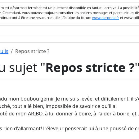
um est désormais fermé et est uniquement disponible en tant qu'archive. La possibili
ivée. Cependant, vous pouvez toujours consulter les anciens messages et parcourir les
ontinueront à être une ressource utile. L'équipe du forum
www.neronne.fr
et www.cdlb
ulis
Repos stricte ?
 sujet "
Repos stricte ?
ndu mon boubou gemir. Je me suis levée, et dificilement, il s'
ché, tout allé bien, impossible de savoir ce qu'il a!
coté de mon ARIBO, à lui donner à boire, à l'aider à boire, et 
is rien d'allarmant! L'éleveur penserait lui à une poussé de 