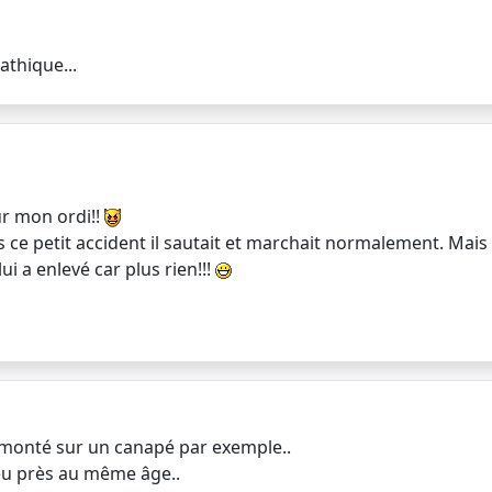
athique...
ur mon ordi!!
s ce petit accident il sautait et marchait normalement. Mais
ui a enlevé car plus rien!!!
it monté sur un canapé par exemple..
peu près au même âge..