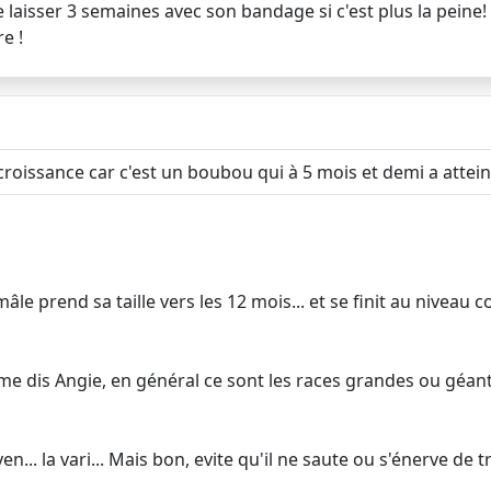
s le laisser 3 semaines avec son bandage si c'est plus la peine!
re !
 croissance car c'est un boubou qui à 5 mois et demi a attei
mâle prend sa taille vers les 12 mois... et se finit au niveau 
me dis Angie, en général ce sont les races grandes ou géant
yen... la vari... Mais bon, evite qu'il ne saute ou s'énerve de