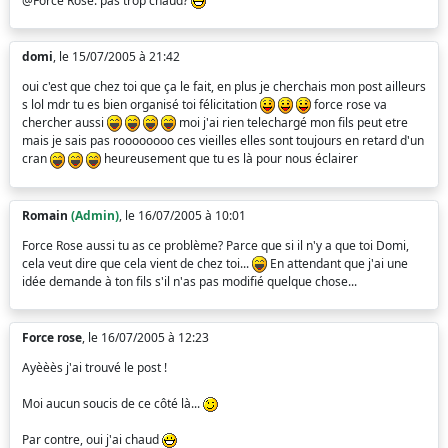
@Force Rose: pas trop chaud?
domi
, le 15/07/2005 à 21:42
oui c'est que chez toi que ça le fait, en plus je cherchais mon post ailleurs
s lol mdr tu es bien organisé toi félicitation
force rose va
chercher aussi
moi j'ai rien telechargé mon fils peut etre
mais je sais pas roooooooo ces vieilles elles sont toujours en retard d'un
cran
heureusement que tu es là pour nous éclairer
Romain
(Admin)
, le 16/07/2005 à 10:01
Force Rose aussi tu as ce problème? Parce que si il n'y a que toi Domi,
cela veut dire que cela vient de chez toi...
En attendant que j'ai une
idée demande à ton fils s'il n'as pas modifié quelque chose...
Force rose
, le 16/07/2005 à 12:23
Ayèèès j'ai trouvé le post !
Moi aucun soucis de ce côté là...
Par contre, oui j'ai chaud