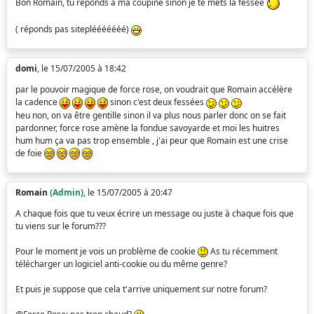
Bon Romain, tu réponds à ma coupine sinon je te mets la fessée
( réponds pas siteplééééééé)
domi
, le 15/07/2005 à 18:42
par le pouvoir magique de force rose, on voudrait que Romain accélère
la cadence
sinon c'est deux fessées
heu non, on va être gentille sinon il va plus nous parler donc on se fait
pardonner, force rose amène la fondue savoyarde et moi les huitres
hum hum ça va pas trop ensemble , j'ai peur que Romain est une crise
de foie
Romain
(Admin)
, le 15/07/2005 à 20:47
A chaque fois que tu veux écrire un message ou juste à chaque fois que
tu viens sur le forum???
Pour le moment je vois un problème de cookie
As tu récemment
télécharger un logiciel anti-cookie ou du même genre?
Et puis je suppose que cela t'arrive uniquement sur notre forum?