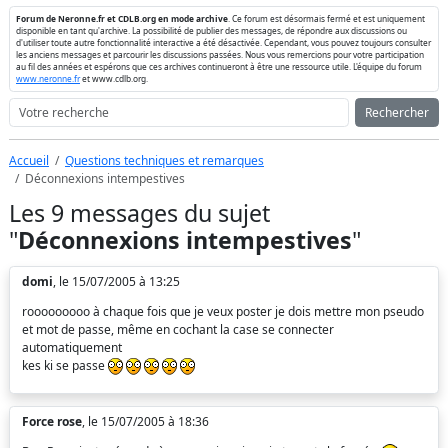
Forum de Neronne.fr et CDLB.org en mode archive
. Ce forum est désormais fermé et est uniquement
disponible en tant qu'archive. La possibilité de publier des messages, de répondre aux discussions ou
d'utiliser toute autre fonctionnalité interactive a été désactivée. Cependant, vous pouvez toujours consulter
les anciens messages et parcourir les discussions passées. Nous vous remercions pour votre participation
au fil des années et espérons que ces archives continueront à être une ressource utile. L'équipe du forum
www.neronne.fr
et www.cdlb.org.
Rechercher
Accueil
Questions techniques et remarques
Déconnexions intempestives
Les 9 messages du sujet
"
Déconnexions intempestives
"
domi
, le 15/07/2005 à 13:25
rooooooooo à chaque fois que je veux poster je dois mettre mon pseudo
et mot de passe, même en cochant la case se connecter
automatiquement
kes ki se passe
Force rose
, le 15/07/2005 à 18:36