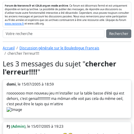
Forum de Neronne.fr et CDLB.org en mode archive
. Ce forum est désormais fermé et est uniquement
disponible en tant qu'archive. La possibilité de publier des messages, de répondre aux discussions ou
d'utiliser toute autre fonctionnalité interactive a été désactivée. Cependant, vous pouvez toujours consulter
les anciens messages et parcourir les discussions passées. Nous vous remercions pour votre participation
au fil des années et espérons que ces archives continueront à être une ressource utile. L'équipe du forum
www.neronne.fr
et www.cdlb.org.
Rechercher
Accueil
Discussion générale sur le Bouledogue Français
chercher l'erreur!!!!
Les 3 messages du sujet "
chercher
l'erreur!!!!
"
domi
, le 15/07/2005 à 18:59
roooooooo mon nouveau jeu m'installer sur la table basse d'été qui est
dehors, c'est genial!!!!!!!!!!!!! ma môman elle voit pas cela du même oeil,
c'est peut être le tapis qui m'attire
PJ
(Admin)
, le 15/07/2005 à 19:23