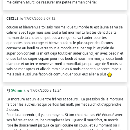
me calmer? MErci de rassurer ma petite maman chérie!
CECILE
, le 17/07/2005 à 07:12
coucou et bienvenu a toi sais mormal que tu morde tu est jeune sa va se
calmer avec l age mais sais tout a fait mormal tu fait tes dent dit a ta
maman de ta chetez un petit os a ronger sa va t aider pour tes
quenottes bon courage et bienvenu dans le plus super des forums
consacre au bouli tu verra tout le monde et super top ici et plein de
super bon conseil ils m ont deja tout bien aider quand j en avez besoin et
ont se fait de super copain pour nos bouli et nous mm moi j ai deux bouli
d amour et un terre neuve vermeil a mordillait jusqua l age de 5 mois sa
sais calmer apres et alix de mm elle as 6 mois et continu encore impeu
mais sais aussi une facon de comuniquer pour eux aller a plus
PJ
(Admin)
, le 17/07/2005 à 12:24
La morsure est un jeu entre frères et soeurs... La pression de la morsure
fait par les autres, (et qui parfois fait mal), permet au chiot d'apprendre
à doser.
Pour lui apprendre, il y a un moyen.. Si ton chiot n'a pas été éduqué avec
ses frères et soeurs, ben remplaces les.. Quand il mord fort, tu mords
l'oreille doucement jusqu'à ce qu'il couine un coup.. et au moment où il