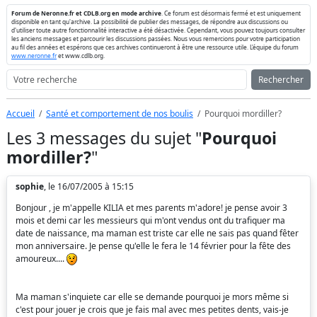
Forum de Neronne.fr et CDLB.org en mode archive
. Ce forum est désormais fermé et est uniquement
disponible en tant qu'archive. La possibilité de publier des messages, de répondre aux discussions ou
d'utiliser toute autre fonctionnalité interactive a été désactivée. Cependant, vous pouvez toujours consulter
les anciens messages et parcourir les discussions passées. Nous vous remercions pour votre participation
au fil des années et espérons que ces archives continueront à être une ressource utile. L'équipe du forum
www.neronne.fr
et www.cdlb.org.
Rechercher
Accueil
Santé et comportement de nos boulis
Pourquoi mordiller?
Les 3 messages du sujet "
Pourquoi
mordiller?
"
sophie
, le 16/07/2005 à 15:15
Bonjour , je m'appelle KILIA et mes parents m'adore! je pense avoir 3
mois et demi car les messieurs qui m'ont vendus ont du trafiquer ma
date de naissance, ma maman est triste car elle ne sais pas quand fêter
mon anniversaire. Je pense qu'elle le fera le 14 février pour la fête des
amoureux....
Ma maman s'inquiete car elle se demande pourquoi je mors même si
c'est pour jouer je crois que je fais mal avec mes petites dents, vais-je