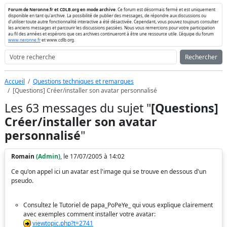
Forum de Neronne.fr et CDLB.org en mode archive
. Ce forum est désormais fermé et est uniquement
disponible en tant qu'archive. La possibilité de publier des messages, de répondre aux discussions ou
d'utiliser toute autre fonctionnalité interactive a été désactivée. Cependant, vous pouvez toujours consulter
les anciens messages et parcourir les discussions passées. Nous vous remercions pour votre participation
au fil des années et espérons que ces archives continueront à être une ressource utile. L'équipe du forum
www.neronne.fr
et www.cdlb.org.
Rechercher
Accueil
Questions techniques et remarques
[Questions] Créer/installer son avatar personnalisé
Les 63 messages du sujet "
[Questions]
Créer/installer son avatar
personnalisé
"
Romain
(Admin)
, le 17/07/2005 à 14:02
Ce qu'on appel ici un avatar est l'image qui se trouve en dessous d'un
pseudo.
Consultez le Tutoriel de papa_PoPeYe_ qui vous explique clairement
avec exemples comment installer votre avatar:
viewtopic.php?t=2741