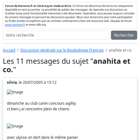
Forum de Neronne.fr et CDLB.org en mode archive
. Ce forum est désormais fermé et est uniquement
disponible en tant qu'archive. La possibilité de publier des messages, de répondre aux discussions ou
d'utiliser toute autre fonctionnalité interactive a été désactivée. Cependant, vous pouvez toujours consulter
les anciens messages et parcourir les discussions passées. Nous vous remercions pour votre participation
au fil des années et espérons que ces archives continueront à être une ressource utile. L'équipe du forum
www.neronne.fr
et www.cdlb.org.
Rechercher
Accueil
Discussion générale sur le Bouledogue Français
anahita et co.
Les 11 messages du sujet "
anahita et
co.
"
silvia
, le 20/07/2005 à 15:12
dimanche au club canin concours agility
ct bien j ai rencontre plein de chiens
avec ulysse on dort dans le même panier