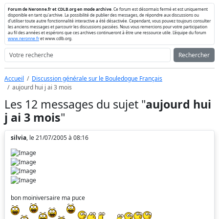
Forum de Neronne.fr et CDLB.org en mode archive
. Ce forum est désormais fermé et est uniquement
disponible en tant qu'archive. La possibilité de publier des messages, de répondre aux discussions ou
d'utiliser toute autre fonctionnalité interactive a été désactivée. Cependant, vous pouvez toujours consulter
les anciens messages et parcourir les discussions passées. Nous vous remercions pour votre participation
au fil des années et espérons que ces archives continueront à être une ressource utile. L'équipe du forum
www.neronne.fr
et www.cdlb.org.
Rechercher
Accueil
Discussion générale sur le Bouledogue Français
aujourd hui j ai 3 mois
Les 12 messages du sujet "
aujourd hui
j ai 3 mois
"
silvia
, le 21/07/2005 à 08:16
bon moiniversaire ma puce