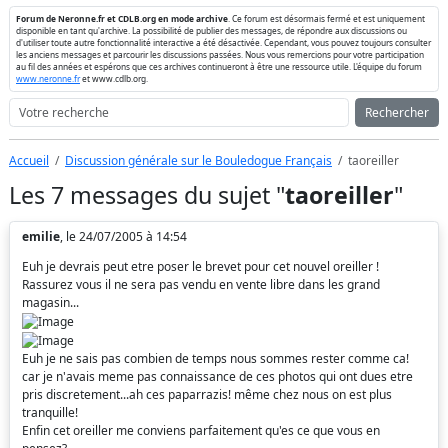
Forum de Neronne.fr et CDLB.org en mode archive
. Ce forum est désormais fermé et est uniquement
disponible en tant qu'archive. La possibilité de publier des messages, de répondre aux discussions ou
d'utiliser toute autre fonctionnalité interactive a été désactivée. Cependant, vous pouvez toujours consulter
les anciens messages et parcourir les discussions passées. Nous vous remercions pour votre participation
au fil des années et espérons que ces archives continueront à être une ressource utile. L'équipe du forum
www.neronne.fr
et www.cdlb.org.
Rechercher
Accueil
Discussion générale sur le Bouledogue Français
taoreiller
Les 7 messages du sujet "
taoreiller
"
emilie
, le 24/07/2005 à 14:54
Euh je devrais peut etre poser le brevet pour cet nouvel oreiller !
Rassurez vous il ne sera pas vendu en vente libre dans les grand
magasin...
Euh je ne sais pas combien de temps nous sommes rester comme ca!
car je n'avais meme pas connaissance de ces photos qui ont dues etre
pris discretement...ah ces paparrazis! même chez nous on est plus
tranquille!
Enfin cet oreiller me conviens parfaitement qu'es ce que vous en