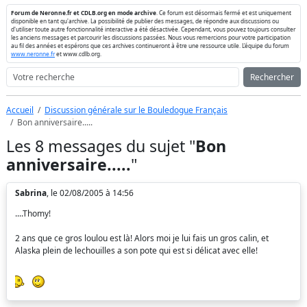
Forum de Neronne.fr et CDLB.org en mode archive
. Ce forum est désormais fermé et est uniquement
disponible en tant qu'archive. La possibilité de publier des messages, de répondre aux discussions ou
d'utiliser toute autre fonctionnalité interactive a été désactivée. Cependant, vous pouvez toujours consulter
les anciens messages et parcourir les discussions passées. Nous vous remercions pour votre participation
au fil des années et espérons que ces archives continueront à être une ressource utile. L'équipe du forum
www.neronne.fr
et www.cdlb.org.
Rechercher
Accueil
Discussion générale sur le Bouledogue Français
Bon anniversaire.....
Les 8 messages du sujet "
Bon
anniversaire.....
"
Sabrina
, le 02/08/2005 à 14:56
....Thomy!
2 ans que ce gros loulou est là! Alors moi je lui fais un gros calin, et
Alaska plein de lechouilles a son pote qui est si délicat avec elle!