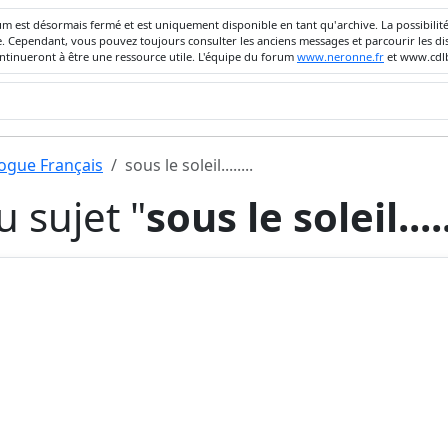
um est désormais fermé et est uniquement disponible en tant qu'archive. La possibili
ivée. Cependant, vous pouvez toujours consulter les anciens messages et parcourir les
ontinueront à être une ressource utile. L'équipe du forum
www.neronne.fr
et www.cdlb
dogue Français
sous le soleil........
 sujet "
sous le soleil.....